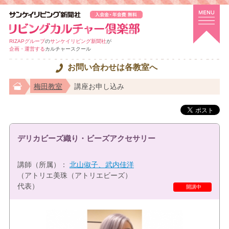
RIZAPグループ
の
サンケイリビング新聞社
が
企画・運営する
カルチャースクール
お問い合わせは各教室へ
梅田教室
講座お申し込み
デリカビーズ織り・ビーズアクセサリー
講師（所属）：
北山俶子、武内佳洋
（アトリエ美珠（アトリエビーズ）
代表）
特選講座
開講中