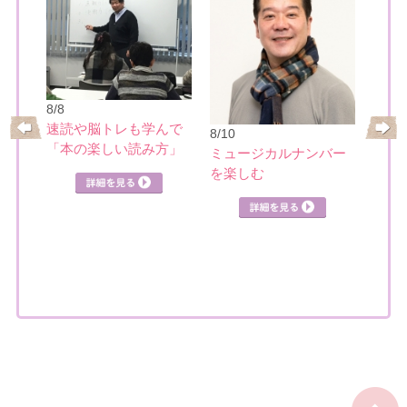
8/8
8/12
速読や脳トレも学んで
8/10
めぐ
色の
「本の楽しい読み方」
ミュージカルナンバー
ラー
を楽しむ
詳細を見る
曜）
見る
詳細を見る