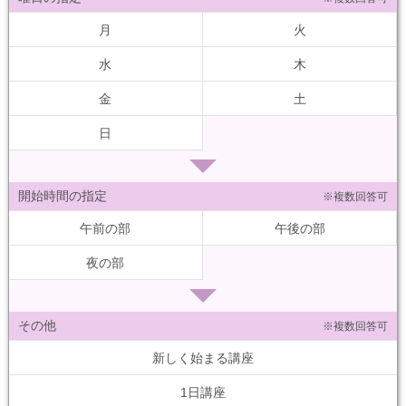
月
火
水
木
金
土
日
開始時間の指定
※複数回答可
午前の部
午後の部
夜の部
その他
※複数回答可
新しく始まる講座
1日講座