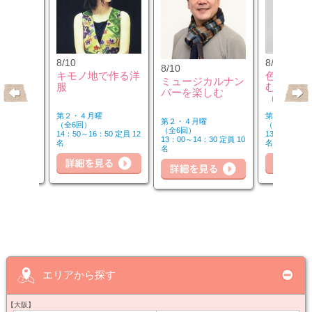
8/10
8/12
8/10
のウクレ
キモノ地で作る洋
色のチカ
ミュージカルナン
服
むカラー
バーを楽しむ
（第2水
第２・４月曜
第２水曜
第２・４月曜
（全6回）
（全3回）
（全6回）
20 定員 6
14：50～16：50 定員 12
13：00～14：
13：00～14：30 定員 10
名
名
名
詳細を見る
細を見る
詳細を見る
詳
エリアから探す
【大阪】