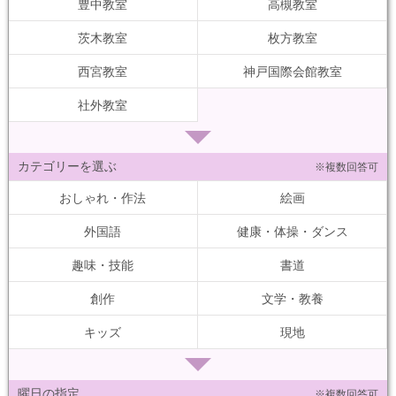
豊中教室
高槻教室
茨木教室
枚方教室
西宮教室
神戸国際会館教室
社外教室
カテゴリーを選ぶ
※複数回答可
おしゃれ・作法
絵画
外国語
健康・体操・ダンス
趣味・技能
書道
創作
文学・教養
キッズ
現地
曜日の指定
※複数回答可