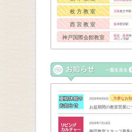
枚方教室
京阪
枚方市駅
西宮教室
阪神
西宮駅
阪急・阪神
神
神戸国際会館教室
JR
三ノ宮駅
大事なお
2026年8月6日
お盆期間の教室営業に
2026年7月18日
梅田教室スタッフ募集中！