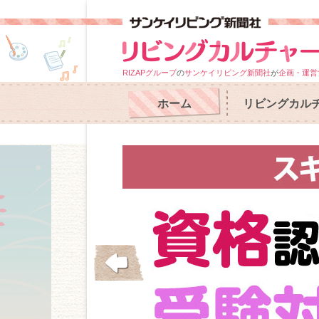
RIZAPグループ
の
サンケイリビング新聞社
が
企画・運営
ホーム
リビングカル