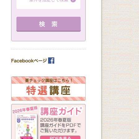
（全3回）
（全3回）
13：00～14：30 定員 12名
12：30～14：30 
を見る
教室を選ぶ
詳細を見る
詳細を見る
カテゴリーを選ぶ
曜日の指定
月
火
水
木
金
土
日
（※複数回答可）
開始時間の指定
午前の部
午後の部
夜の部
（※複数回答可）