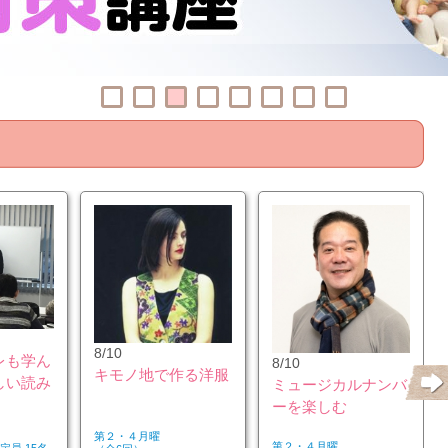
8/10
レも学ん
8/10
キモノ地で作る洋服
しい読み
ミュージカルナンバ
ーを楽しむ
第２・４月曜
第２・４月曜