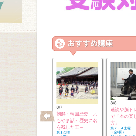
8/8
10/26
8/7
速読や脳ト
はじめてのウクレレ
朝鮮・韓国歴史 よ
で「本の楽
もやま話～歴史に名
方」
を残した王～
第２・４土曜
（全6回）
第２・４月曜
第１金曜