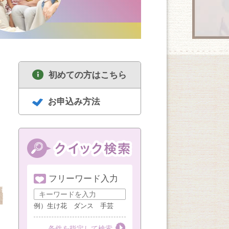
初めての方はこちら
お申込み方法
8/17
大人のビーズアクセ
フリーワード入力
8/12
8/17
サリー
色のチカラを楽しむ
グルーデコ 
カラーセラピー（第
サリー（月曜
例）生け花 ダンス 手芸
第１・３・５月曜
（全8回）
2水曜）
10：00～12：00 定員 15名
第２水曜
第３月曜
条件を指定して検索