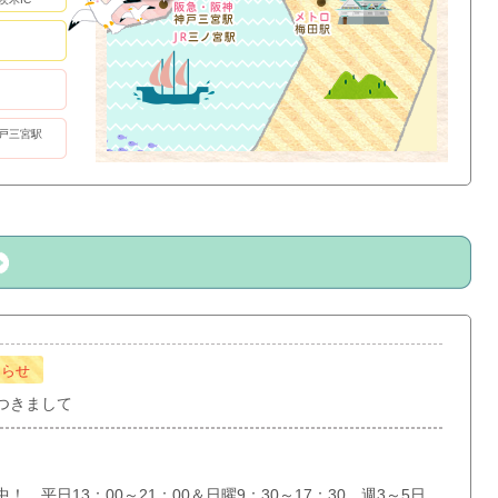
戸三宮駅
知らせ
つきまして
 平日13：00～21：00＆日曜9：30～17：30 週3～5日