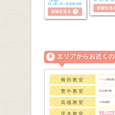
14：50～16：20
（全6回）
（全3回）
詳細を見る
14：50～16：20 定員 6名
13：00～14：30 定員 24名
細を見る
詳細を見る
梅田教室
メトロ
梅田駅
豊中教室
阪急
豊中駅
高槻教室
JR
高槻駅
阪急バス
中河
茨木教室
名神高速道路