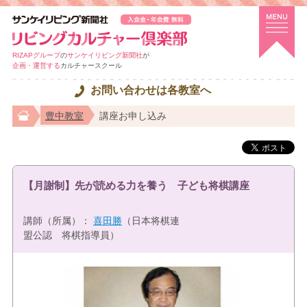
RIZAPグループ
の
サンケイリビング新聞社
が
企画・運営する
カルチャースクール
お問い合わせは各教室へ
豊中教室
講座お申し込み
【月謝制】先が読める力を養う 子ども将棋講座
講師（所属）：
喜田勝
（日本将棋連
盟公認 将棋指導員）