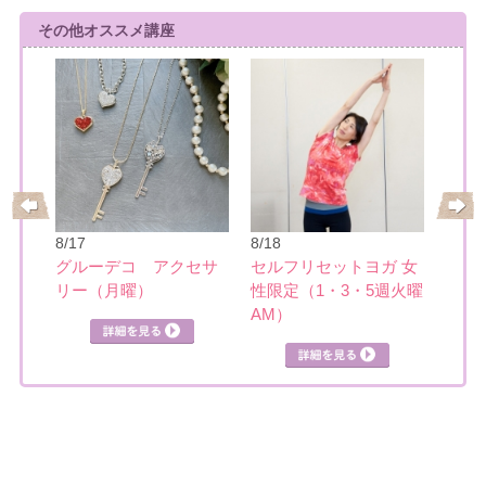
その他オススメ講座
8/19
小さ
水彩
8/17
8/18
ティ
グルーデコ アクセサ
セルフリセットヨガ 女
リー（月曜）
性限定（1・3・5週火曜
見る
AM）
詳細を見る