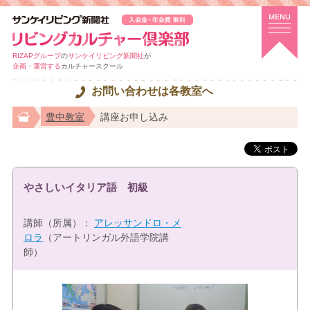
RIZAPグループ
の
サンケイリビング新聞社
が
企画・運営する
カルチャースクール
お問い合わせは各教室へ
豊中教室
講座お申し込み
やさしいイタリア語 初級
講師（所属）：
アレッサンドロ・メ
ロラ
（アートリンガル外語学院講
師）