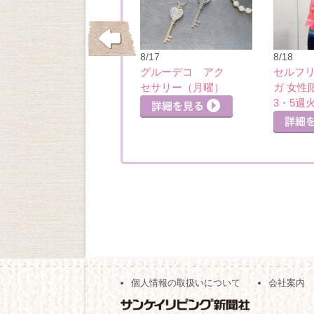
10/21
8/17
8/18
全身スッキリピラ
グルーデコ アク
セルフ
詳細を見る
ティス（13：00）
セサリー（月曜）
ガ 女性
詳細を見る
3・5週
細を見る
個人情報の取扱いについて
会社案内