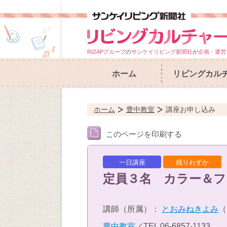
RIZAPグループ
の
サンケイリビング新聞社
が
企画・運営
ホーム
リビングカル
ホーム
豊中教室
講座お申し込み
このページを印刷する
一日講座
残りわずか
定員３名 カラー＆
講師（所属）：
とおみねきよみ
（
豊中教室
／TEL
06-6857-1133