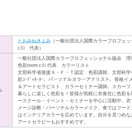
とおみねきよみ
（一般社団法人国際カラープロフェッ
）
c.f.i 代表）
一般社団法人国際カラープロフェッショナル協会 理
色彩room c.f.i 代表 カラーリスト
文部科学省後援Ａ・Ｆ・Ｔ認定 色彩講師、文部科学
彩ｺｰﾃﾞｨﾈｰﾀｰ、パーソナルカラーアナリスト、骨格
＆アートセラピスト、カラーセミナー講師、スカーフ
ル
暮らしに楽しく色彩を！皆様が気軽に衣食住に色彩を
ースクール・イベント・セミナーを中心に活動中。衣
メージ診断・パーソナルカラーメイク、食ではフード
はインテリアカラーを広めています。自分を見つめな
アートセラピーもおすすめです。