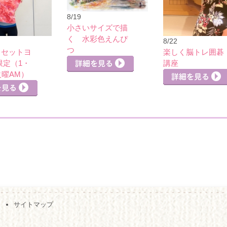
8/19
小さいサイズで描
く 水彩色えんぴ
8/22
つ
リセットヨ
楽しく脳トレ囲碁
限定（1・
講座
火曜AM）
詳細を見る
サイトマップ