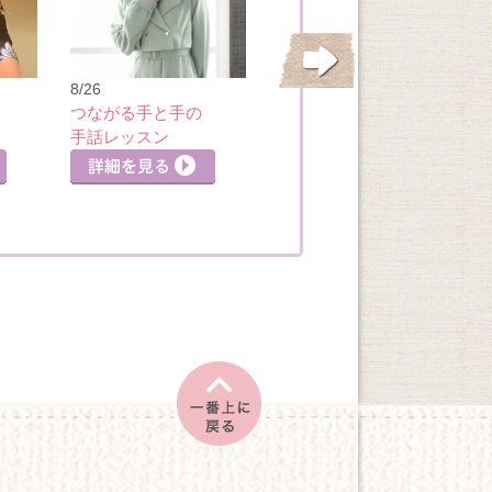
8/27
【月謝制】先が読
8/26
める力を養う 子
つながる手と手の
ども将棋講座
手話レッスン