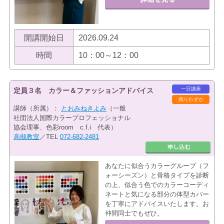
開講開始日
2026.09.24
時間
10：00～12：00
一日講座
定員３名 カラー＆ファッションアドバイス
残りわずか
講師（所属）：
とおみねきよみ
（一般
社団法人国際カラープロフェッショナル
協会理事、色彩room c.f.i 代表）
高槻教室
／TEL
072-682-2481
あなたに似合うカラーグループ（フ
ォーシーズン）と骨格タイプを診断
の上、似合う色でのカラーコーディ
ネートと気になる部分の体型カバー
を丁寧にアドバイスいたします。お
仲間同士でもぜひ。