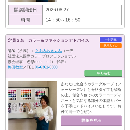
開講開始日
2026.08.27
時間
14：50～16：50
一日講座
定員３名 カラー＆ファッションアドバイス
残りわずか
講師（所属）：
とおみねきよみ
（一般
社団法人国際カラープロフェッショナル
協会理事、色彩room c.f.i 代表）
梅田教室
／TEL
06-6361-6300
あなたに似合うカラーグループ（フ
ォーシーズン）と骨格タイプを診断
の上、似合う色でのカラーコーディ
ネートと気になる部分の体型カバー
を丁寧にアドバイスいたします。お
仲間同士でもぜひ。