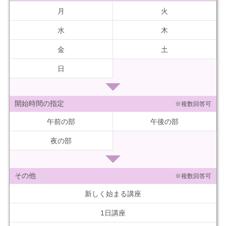
月
火
水
木
金
土
日
開始時間の指定
※複数回答可
午前の部
午後の部
夜の部
その他
※複数回答可
新しく始まる講座
1日講座