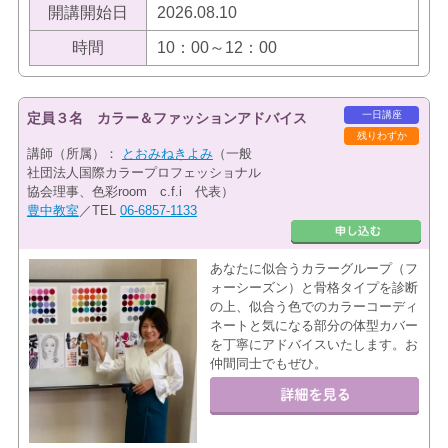
開講開始日
2026.08.10
時間
10：00～12：00
一日講座
定員３名 カラー＆ファッションアドバイス
残りわずか
講師（所属）：
とおみねきよみ
（一般
社団法人国際カラープロフェッショナル
協会理事、色彩room c.f.i 代表）
豊中教室
／TEL
06-6857-1133
あなたに似合うカラーグループ（フ
ォーシーズン）と骨格タイプを診断
の上、似合う色でのカラーコーディ
ネートと気になる部分の体型カバー
を丁寧にアドバイスいたします。お
仲間同士でもぜひ。