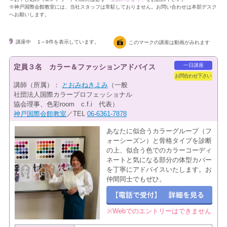
※神戸国際会館教室には、当社スタッフは常駐しておりません。お問い合わせは本部デスク
へお願いします。
9
講座中
1～9件を表示しています。
このマークの講座は動画がみれます
一日講座
定員３名 カラー＆ファッションアドバイス
お問合わせ下さい
講師（所属）：
とおみねきよみ
（一般
社団法人国際カラープロフェッショナル
協会理事、色彩room c.f.i 代表）
神戸国際会館教室
／TEL
06-6361-7878
あなたに似合うカラーグループ（フ
ォーシーズン）と骨格タイプを診断
の上、似合う色でのカラーコーディ
ネートと気になる部分の体型カバー
を丁寧にアドバイスいたします。お
仲間同士でもぜひ。
※Webでのエントリーはできません