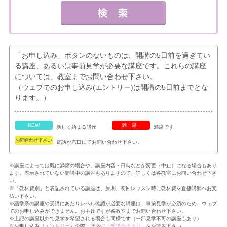
「お申し込み」ボタンのないものは、開講の5日前を過ぎてい
る講座、あるいは事前見学が必要な講座です。これらの講座
については、教室までお問い合わせ下さい。
（ウェブでのお申し込み(エントリー)は開講の5日前までとな
ります。）
NEW
満席
新しく始まる講座
満席です
お問合わせ下さい
電話か窓口にてお問い合わせ下さい。
※講座によっては既に満席の場合や、講座内容・日時などが変更（中止）になる場合もあり
ます。表示されていない開講中の講座もありますので、詳しくは各教室にお問い合わせ下さ
い。
※「教材費別」と表記されている講座は、原則、初回レッスン時に教材費を直接講師へお支
払い下さい。
※語学系の講座や受講にあたりレベル確認が必要な講座は、事前見学が必須のため、ウェブ
でのお申し込みができません。お手数ですが各教室までお問い合わせ下さい。
※上記の講座以外で見学を希望される場合も同様です（一部見学不可の講座もあり）
※お申し込み（エントリー）の際には必ず
「受講のきまり」
をお読み下さい。