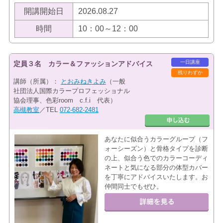
開講開始日
2026.08.27
時間
10：00～12：00
一日講座
定員３名 カラー＆ファッションアドバイス
残りわずか
講師（所属）：
とおみねきよみ
（一般
社団法人国際カラープロフェッショナル
協会理事、色彩room c.f.i 代表）
高槻教室
／TEL
072-682-2481
あなたに似合うカラーグループ（フ
ォーシーズン）と骨格タイプを診断
の上、似合う色でのカラーコーディ
ネートと気になる部分の体型カバー
を丁寧にアドバイスいたします。お
仲間同士でもぜひ。