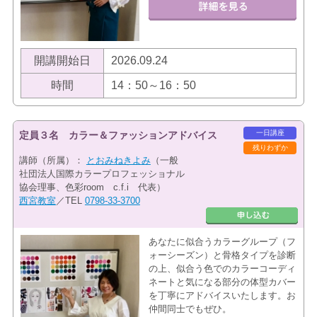
開講開始日
2026.09.24
時間
14：50～16：50
一日講座
定員３名 カラー＆ファッションアドバイス
残りわずか
講師（所属）：
とおみねきよみ
（一般
社団法人国際カラープロフェッショナル
協会理事、色彩room c.f.i 代表）
西宮教室
／TEL
0798-33-3700
あなたに似合うカラーグループ（フ
ォーシーズン）と骨格タイプを診断
の上、似合う色でのカラーコーディ
ネートと気になる部分の体型カバー
を丁寧にアドバイスいたします。お
仲間同士でもぜひ。