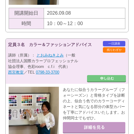
開講開始日
2026.09.08
時間
10：00～12：00
一日講座
定員３名 カラー＆ファッションアドバイス
残りわずか
講師（所属）：
とおみねきよみ
（一般
社団法人国際カラープロフェッショナル
協会理事、色彩room c.f.i 代表）
西宮教室
／TEL
0798-33-3700
あなたに似合うカラーグループ（フ
ォーシーズン）と骨格タイプを診断
の上、似合う色でのカラーコーディ
ネートと気になる部分の体型カバー
を丁寧にアドバイスいたします。お
仲間同士でもぜひ。