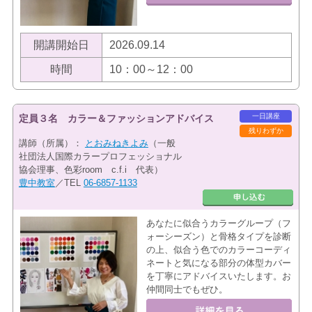
開講開始日
2026.09.14
時間
10：00～12：00
一日講座
定員３名 カラー＆ファッションアドバイス
残りわずか
講師（所属）：
とおみねきよみ
（一般
社団法人国際カラープロフェッショナル
協会理事、色彩room c.f.i 代表）
豊中教室
／TEL
06-6857-1133
あなたに似合うカラーグループ（フ
ォーシーズン）と骨格タイプを診断
の上、似合う色でのカラーコーディ
ネートと気になる部分の体型カバー
を丁寧にアドバイスいたします。お
仲間同士でもぜひ。