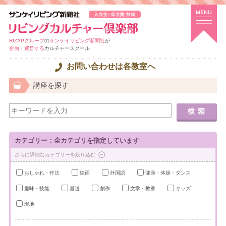
RIZAPグループ
の
サンケイリビング新聞社
が
企画・運営する
カルチャースクール
お問い合わせは各教室へ
講座を探す
カテゴリー：全カテゴリを指定しています
さらに詳細なカテゴリーを絞り込む
おしゃれ・作法
絵画
外国語
健康・体操・ダンス
趣味・技能
書道
創作
文学・教養
キッズ
現地