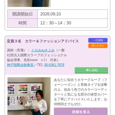
開講開始日
2026.09.10
時間
12：30～14：30
一日講座
定員３名 カラー＆ファッションアドバイス
残りわずか
講師（所属）：
とおみねきよみ
（一般
社団法人国際カラープロフェッショナル
協会理事、色彩room c.f.i 代表）
神戸国際会館教室
／TEL
06-6361-7878
あなたに似合うカラーグループ（フ
ォーシーズン）と骨格タイプを診断
の上、似合う色でのカラーコーディ
ネートと気になる部分の体型カバー
を丁寧にアドバイスいたします。お
仲間同士でもぜひ。