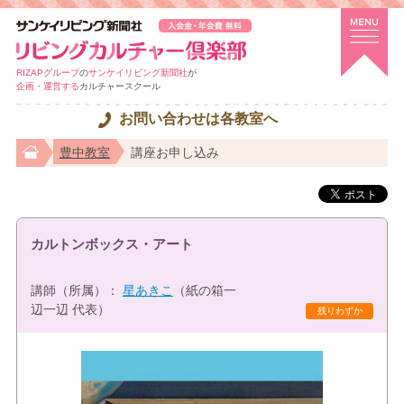
RIZAPグループ
の
サンケイリビング新聞社
が
企画・運営する
カルチャースクール
お問い合わせは各教室へ
豊中教室
講座お申し込み
カルトンボックス・アート
講師（所属）：
星あきこ
（紙の箱一
辺一辺 代表）
残りわずか
体験講座