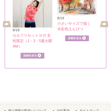
8/19
小さいサイズで描く
水彩色えんぴつ
8/18
8/22
ティ
セルフリセットヨガ 女
楽し
性限定（1・3・5週火曜
見る
AM）
詳細を見る
詳細を見る
個人情報の取扱いについて
会社案内
サイトマップ