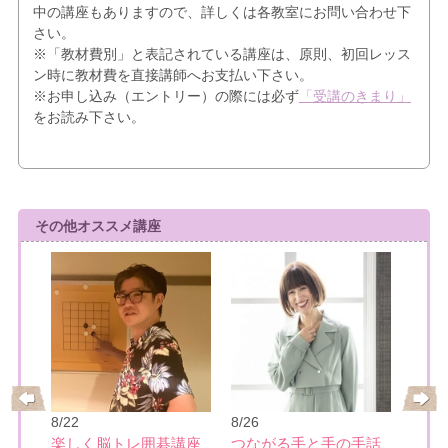
中の講座もありますので、詳しくは各教室にお問い合わせ下
さい。
※「教材費別」と表記されている講座は、原則、初回レッス
ン時に教材費を直接講師へお支払い下さい。
※お申し込み（エントリー）の際には必ず
「受講のきまり」
をお読み下さい。
その他オススメ講座
8/27
【月
8/22
8/26
力を
ティ
楽しく脳トレ囲碁講座
つながる手と手の手話