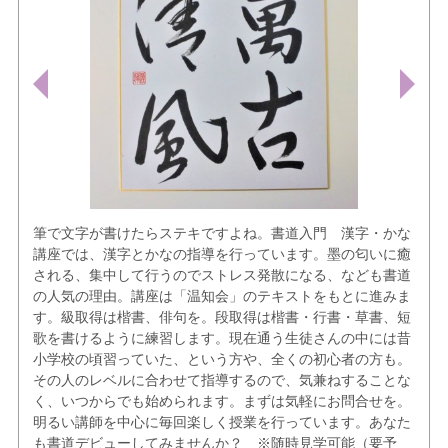
筆で文字が書けたらステキですよね。書道入門 漢字・かな
講座では、漢字とかなの指導を行っています。墨の匂いに癒
される、集中して行うのでストレス発散になる、なども書道
の人気の理由。講座は「温知会」のテキストをもとに進みま
す。級取得は楷書、俳句を。段取得は楷書・行書・草書、短
歌を書けるように練習します。現在通う生徒さんの中には昔
小学校の頃習っていた、という方や、全くの初心者の方も。
その人のレベルに合わせて指導するので、気兼ねすることな
く、いつからでも始められます。まずは気軽にお問合せを。
明るい講師を中心に毎回楽しく授業を行っています。あなた
も書道デビューしてみませんか？ ※随時見学可能（要予