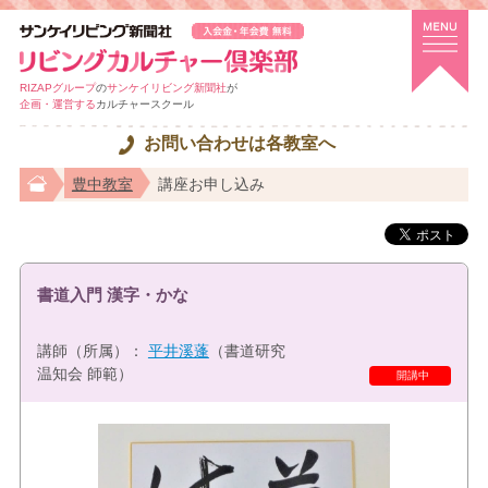
RIZAPグループ
の
サンケイリビング新聞社
が
企画・運営する
カルチャースクール
お問い合わせは各教室へ
豊中教室
講座お申し込み
書道入門 漢字・かな
講師（所属）：
平井溪蓬
（書道研究
温知会 師範）
開講中