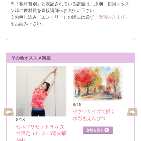
※「教材費別」と表記されている講座は、原則、初回レッス
ン時に教材費を直接講師へお支払い下さい。
※お申し込み（エントリー）の際には必ず
「受講のきまり」
をお読み下さい。
その他オススメ講座
8/19
小さいサイズで描く
水彩色えんぴつ
8/18
8/22
ティ
セルフリセットヨガ 女
楽し
性限定（1・3・5週火曜
AM）
詳細を見る