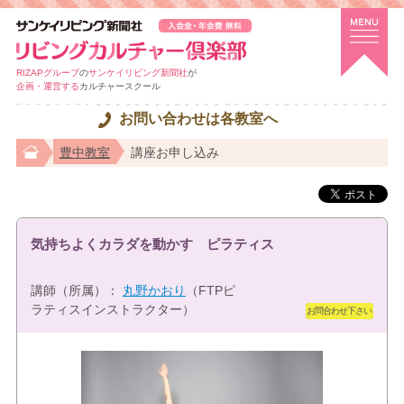
RIZAPグループ
の
サンケイリビング新聞社
が
企画・運営する
カルチャースクール
お問い合わせは各教室へ
豊中教室
講座お申し込み
気持ちよくカラダを動かす ピラティス
講師（所属）：
丸野かおり
（FTPピ
ラティスインストラクター）
お問合わせ下さい
体験講座