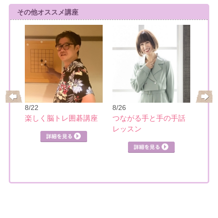
その他オススメ講座
8/27
【月
8/22
8/26
力を
ティ
楽しく脳トレ囲碁講座
つながる手と手の手話
講座
レッスン
見る