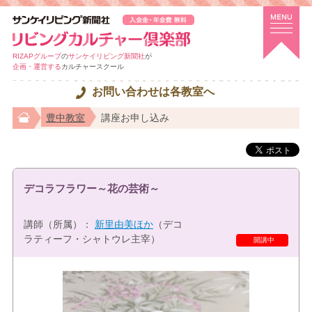
RIZAPグループ
の
サンケイリビング新聞社
が
企画・運営する
カルチャースクール
お問い合わせは各教室へ
豊中教室
講座お申し込み
デコラフラワー～花の芸術～
講師（所属）：
新里由美ほか
（デコ
ラティーフ・シャトウレ主宰）
開講中