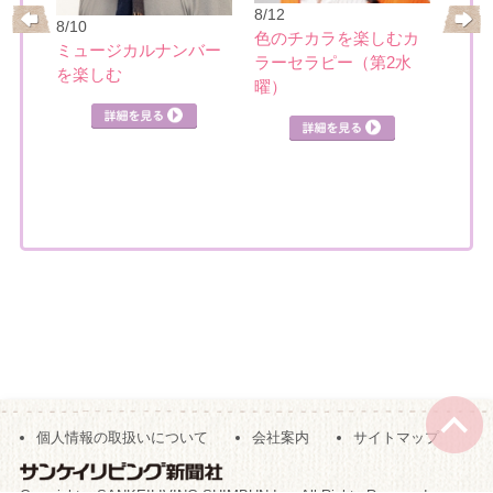
8/12
リー
8/10
めぐ
色のチカラを楽しむカ
ミュージカルナンバー
ラーセラピー（第2水
を楽しむ
詳細を見る
曜）
詳細を見る
見る
個人情報の取扱いについて
会社案内
サイトマップ