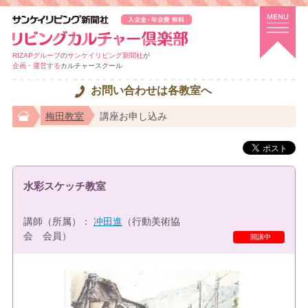
RIZAPグループ
の
サンケイリビング新聞社
が
企画・運営する
カルチャースクール
お問い合わせは各教室へ
梅田教室
講座お申し込み
水彩スケッチ教室
講師（所属）：
冲田進
（行動美術協
会 会員）
開講中