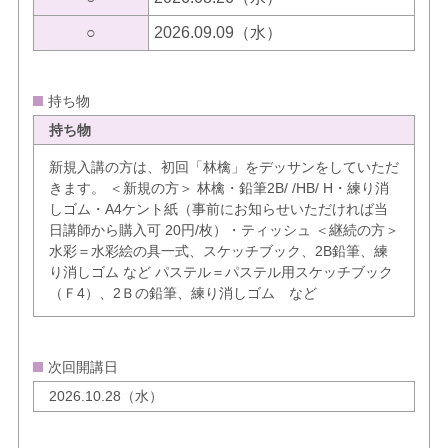
○
2026.09.09（水）
持ち物
持ち物
新規入講の方は、初回「林檎」をデッサンをしていただ
きます。 ＜新規の方＞ 林檎・鉛筆2B/ /HB/ H・練り消
しゴム・A4ケント紙（事前にお知らせいただければ当
日講師から購入可 20円/枚）・ティッシュ ＜継続の方＞
水彩＝水彩絵の具一式、スケッチブック、2B鉛筆、練
り消しゴム など パステル＝パステル用スケッチブック
（Ｆ4）、2Ｂの鉛筆、練り消しゴム など
次回開講日
2026.10.28（水）