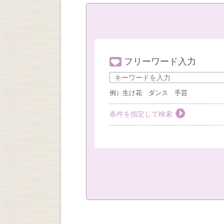
フリーワード入力
例）生け花 ダンス 手芸
条件を指定して検索
教室を選ぶ
すべて
梅田教室
豊
社外教室
カテゴリーを選ぶ
おしゃれ・作法
絵画