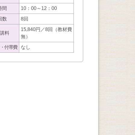
時間
10：00～12：00
回数
8回
15,840円／8回（教材費
講料
無）
・付帯費
なし