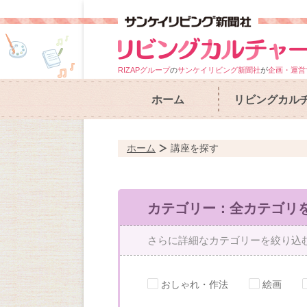
RIZAPグループ
の
サンケイリビング新聞社
が
企画・運営
ホーム
リビングカル
ホーム
講座を探す
カテゴリー：全カテゴリ
さらに詳細なカテゴリーを絞り込
おしゃれ・作法
絵画