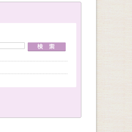
室
神戸国際会館教室
創作
文学・教養