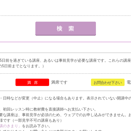
5日前を過ぎている講座、あるいは事前見学が必要な講座です。これらの講
の5日前までとなります。）
満席です
電
満席
お問合わせ下さい
・日時などが変更（中止）になる場合もあります。表示されていない開講中
、初回レッスン時に教材費を直接講師へお支払い下さい。
要な講座は、事前見学が必須のため、ウェブでのお申し込みができません。
様です（一部見学不可の講座もあり）
講のきまり」
をお読み下さい。