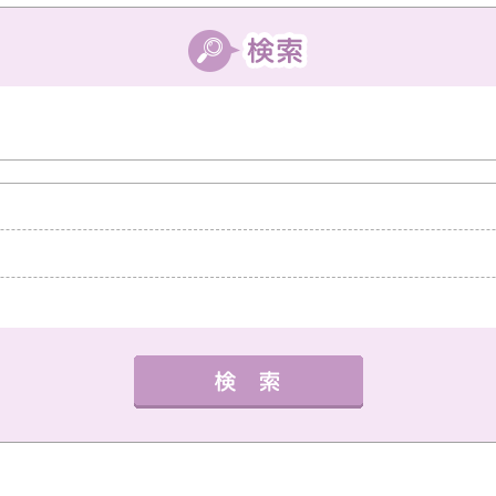
中教室
高槻教室
茨木教室
枚方教室
西宮教
外国語
健康・体操・ダンス
趣味・技能
書道