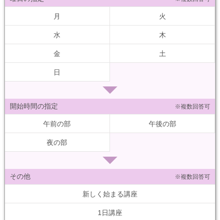
月
火
水
木
金
土
日
開始時間の指定
※複数回答可
午前の部
午後の部
夜の部
その他
※複数回答可
新しく始まる講座
1日講座