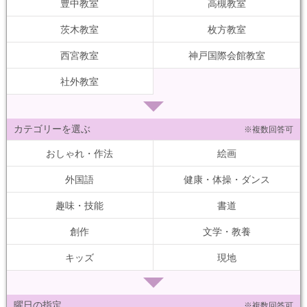
豊中教室
高槻教室
茨木教室
枚方教室
西宮教室
神戸国際会館教室
社外教室
カテゴリーを選ぶ
※複数回答可
おしゃれ・作法
絵画
外国語
健康・体操・ダンス
趣味・技能
書道
創作
文学・教養
キッズ
現地
曜日の指定
※複数回答可