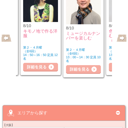
8/10
8/12
8/10
のウクレ
キモノ地で作る洋
色のチカ
ミュージカルナン
服
むカラー
バーを楽しむ
（第2水
第２・４月曜
第２水曜
第２・４月曜
（全6回）
（全3回）
（全6回）
20 定員 6
14：50～16：50 定員 12
13：00～14：
13：00～14：30 定員 10
名
名
名
詳細を見る
細を見る
詳
詳細を見る
エリアから探す
【大阪】