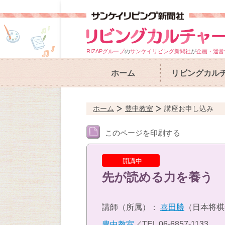
RIZAPグループ
の
サンケイリビング新聞社
が
企画・運営
ホーム
リビングカル
ホーム
豊中教室
講座お申し込み
このページを印刷する
開講中
先が読める力を養う 
講師（所属）：
喜田勝
（日本将棋
豊中教室
／TEL
06-6857-1133