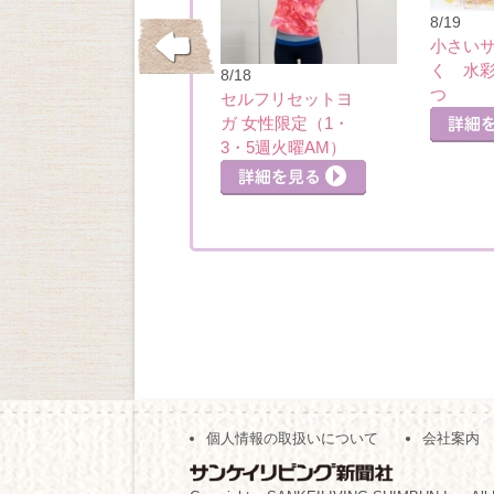
8/19
小さい
く 水
10/21
8/18
つ
全身スッキリピラ
セルフリセットヨ
細を見る
ティス（13：00）
ガ 女性限定（1・
詳細を見る
3・5週火曜AM）
詳細を見る
個人情報の取扱いについて
会社案内