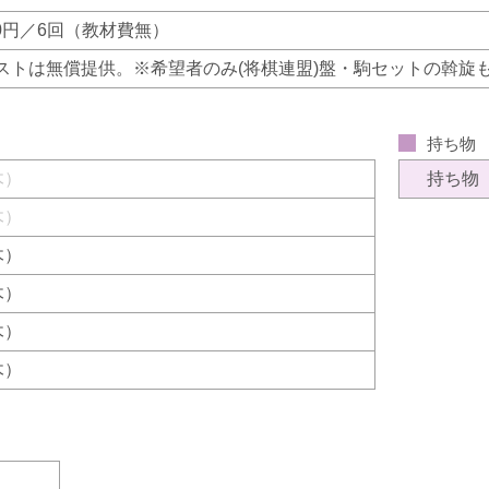
200円／6回（教材費無）
ストは無償提供。※希望者のみ(将棋連盟)盤・駒セットの斡旋
持ち物
（木）
持ち物
（木）
（木）
（木）
（木）
（木）