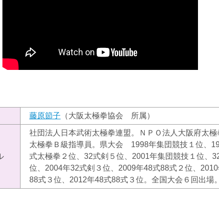
）
藤原節子
（大阪太極拳協会 所属）
社団法人日本武術太極拳連盟。ＮＰＯ法人大阪府太極
太極拳Ｂ級指導員。県大会 1998年集団競技１位、19
ル
式太極拳２位、32式剣５位、2001年集団競技１位、32
位、2004年32式剣３位、2009年48式88式２位、2010
88式３位、2012年48式88式３位。全国大会６回出場