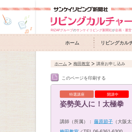
RIZAPグループ
の
サンケイリビング新聞社
が
企画・運営
ホーム
リビングカル
ホーム
梅田教室
講座お申し込み
このページを印刷する
特選講座
開講中
姿勢美人に！太極拳
講師（所属）：
藤原節子
（大阪太
梅田教室
／TEL
06-6361-6300