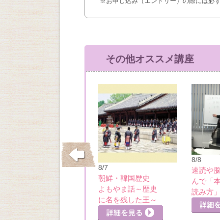
※お申し込み（エントリー）の際には必
その他オススメ講座
8/8
10/15
8/7
速読や
垂水・舞子の洋館
朝鮮・韓国歴史
んで「
めぐり・五色山洋
よもやま話～歴史
読み方
館
に名を残した王～
詳細を見る
細を見る
詳細を見る