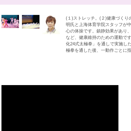
(１)ストレッチ。(２)健康づく
明氏と上海体育学院スタッフが
心の体操です。鎮静効果があり
など、健康維持のための運動です。
化24式太極拳」を通しで実施し
極拳を通した後、一動作ごとに