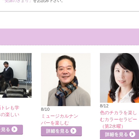
ず
「受講のきまり」
をお読み下さい。
8/12
脳トレも学
8/10
色のチカラを楽し
本の楽しい
ミュージカルナン
むカラーセラピー
」
バーを楽しむ
詳細を見る
（第2水曜）
詳細を見る