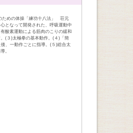
りのための体操「練功十八法」 荘元
中心となって開発された、呼吸運動中
、有酸素運動による筋肉のこりの緩和
(３)太極拳の基本動作。(４)「簡
た後、一動作ごとに指導。(５)総合太
指導。