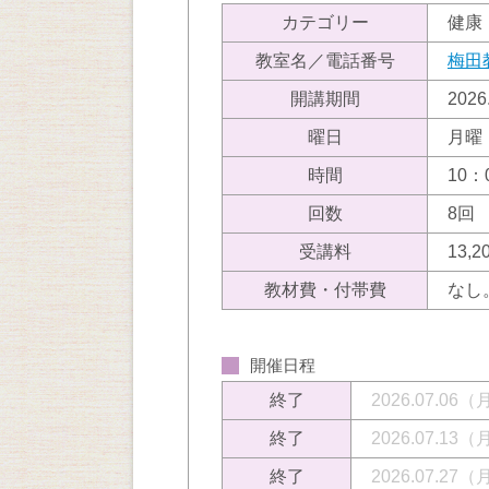
カテゴリー
健康
教室名／電話番号
梅田
開講期間
202
曜日
月曜
時間
10：
回数
8回
受講料
13,
教材費・付帯費
なし
開催日程
終了
2026.07.06
終了
2026.07.13
終了
2026.07.27