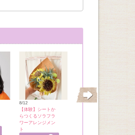
8/17
大人のビーズアク
8/12
セサリー
【体験】シートか
らつくるソラフラ
詳細を見る
ワーアレンジメン
ト
詳細
詳細を見る