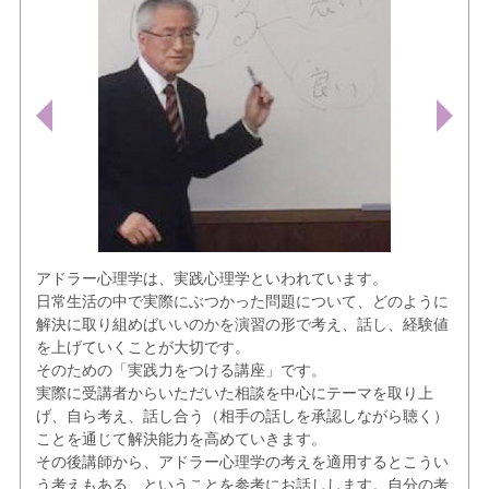
アドラー心理学は、実践心理学といわれています。
日常生活の中で実際にぶつかった問題について、どのように
解決に取り組めばいいのかを演習の形で考え、話し、経験値
を上げていくことが大切です。
そのための「実践力をつける講座」です。
実際に受講者からいただいた相談を中心にテーマを取り上
げ、自ら考え、話し合う（相手の話しを承認しながら聴く）
ことを通じて解決能力を高めていきます。
その後講師から、アドラー心理学の考えを適用するとこうい
う考えもある、ということを参考にお話しします。自分の考