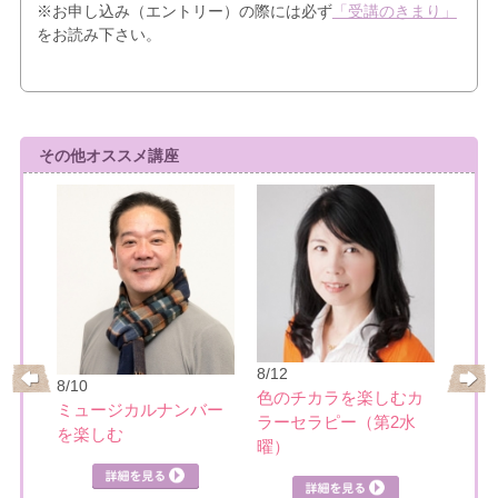
※お申し込み（エントリー）の際には必ず
「受講のきまり」
をお読み下さい。
その他オススメ講座
8/21
8/12
8/10
基本
ーの
色のチカラを楽しむカ
ミュージカルナンバー
講座
ク講
ラーセラピー（第2水
を楽しむ
曜）
詳細を見る