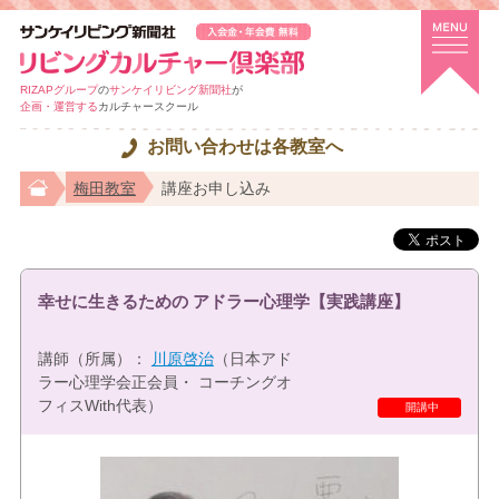
RIZAPグループ
の
サンケイリビング新聞社
が
企画・運営する
カルチャースクール
お問い合わせは各教室へ
梅田教室
講座お申し込み
幸せに生きるための アドラー心理学【実践講座】
講師（所属）：
川原啓治
（日本アド
ラー心理学会正会員・ コーチングオ
フィスWith代表）
特選講座
開講中