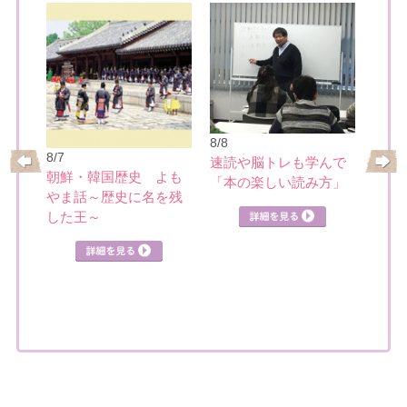
8/8
8/7
速読や脳トレも学んで
8/10
めぐ
朝鮮・韓国歴史 よも
「本の楽しい読み方」
ミュ
やま話～歴史に名を残
を楽
詳細を見る
した王～
見る
詳細を見る