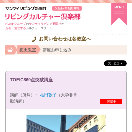
RIZAPグループ
の
サンケイリビング新聞社
が
企画・運営する
カルチャースクール
お問い合わせは各教室へ
梅田教室
講座お申し込み
TOEIC860点突破講座
講師（所属）：
柏田敦子
（大学非常
勤講師）
開講中