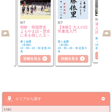
8/8
8/7
8/7
速読や脳
のウクレ
朝鮮・韓国歴史
【体験】大人の日
んで「本
よもやま話～歴史
常書道入門
読み方」
に名を残した王～
第２・４土曜
第１金曜
第１金曜
（全6回）
（全3回）
（全1回）
14：50～16：
20 定員 6
13：00～14：30 定員 24
18：30～20：30 定員 9
名
詳
名
名
細を見る
詳細を見る
詳細を見る
エリアから探す
【大阪】