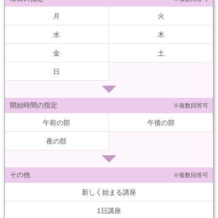
月
火
水
木
金
土
日
開始時間の指定
※複数回答可
午前の部
午後の部
夜の部
その他
※複数回答可
新しく始まる講座
1日講座