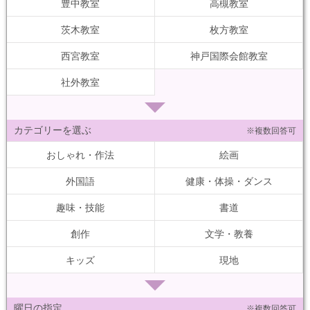
豊中教室
高槻教室
茨木教室
枚方教室
西宮教室
神戸国際会館教室
社外教室
カテゴリーを選ぶ
※複数回答可
おしゃれ・作法
絵画
外国語
健康・体操・ダンス
趣味・技能
書道
創作
文学・教養
キッズ
現地
曜日の指定
※複数回答可