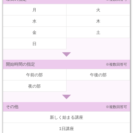
月
火
水
木
金
土
日
開始時間の指定
※複数回答可
午前の部
午後の部
夜の部
その他
※複数回答可
新しく始まる講座
1日講座