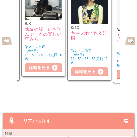
8/8
8/10
速読や脳トレも学
8/10
のウクレ
キモノ地で作る洋
んで「本の楽しい
ミュージ
服
読み方」
バーを楽
第２・４土曜
第２・４月曜
（全6回）
第２・４月曜
（全6回）
14：50～16：20 定員 15
（全6回）
20 定員 6
14：50～16：50 定員 12
名
詳細を見る
細を見る
13：00～14：
名
名
詳
詳細を見る
エリアから探す
【大阪】