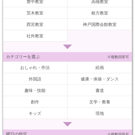
豊中教室
高槻教室
茨木教室
枚方教室
西宮教室
神戸国際会館教室
社外教室
カテゴリーを選ぶ
※複数回答可
おしゃれ・作法
絵画
外国語
健康・体操・ダンス
趣味・技能
書道
創作
文学・教養
キッズ
現地
曜日の指定
※複数回答可