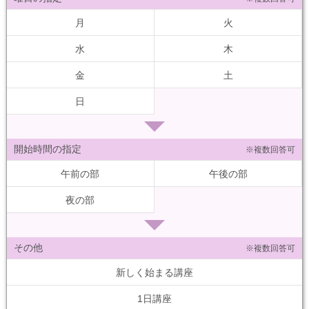
月
火
水
木
金
土
日
開始時間の指定
※複数回答可
午前の部
午後の部
夜の部
その他
※複数回答可
新しく始まる講座
1日講座