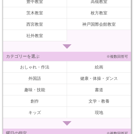
豊中教室
高槻教室
茨木教室
枚方教室
西宮教室
神戸国際会館教室
社外教室
カテゴリーを選ぶ
※複数回答可
おしゃれ・作法
絵画
外国語
健康・体操・ダンス
趣味・技能
書道
創作
文学・教養
キッズ
現地
曜日の指定
※複数回答可