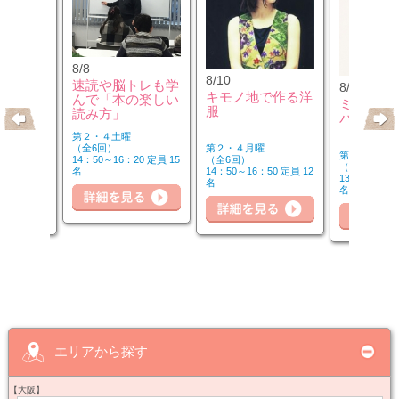
8/8
8/10
速読や脳トレも学
8/10
のウクレ
キモノ地で作る洋
んで「本の楽しい
ミュージ
服
読み方」
バーを楽
第２・４土曜
第２・４月曜
（全6回）
第２・４月曜
（全6回）
14：50～16：20 定員 15
（全6回）
20 定員 6
14：50～16：50 定員 12
名
詳細を見る
細を見る
13：00～14：
名
名
詳
詳細を見る
エリアから探す
【大阪】