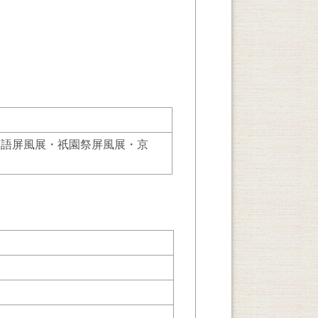
物語屏風展・祇園祭屏風展・京