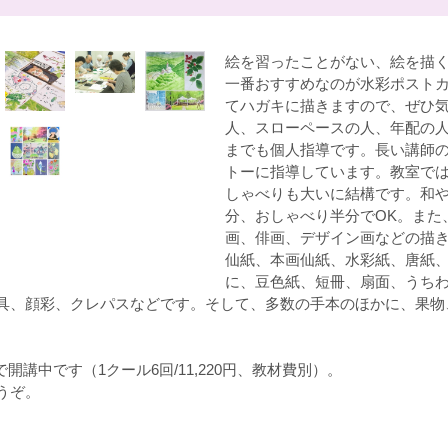
絵を習ったことがない、絵を描
一番おすすめなのが水彩ポスト
てハガキに描きますので、ぜひ
人、スローペースの人、年配の
までも個人指導です。長い講師
トーに指導しています。教室で
しゃべりも大いに結構です。和
分、おしゃべり半分でOK。また
画、俳画、デザイン画などの描
仙紙、本画仙紙、水彩紙、唐紙
に、豆色紙、短冊、扇面、うち
具、顔彩、クレパスなどです。そして、多数の手本のほかに、果物
00で開講中です（1クール6回/11,220円、教材費別）。
うぞ。