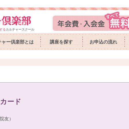
する
カルチャースクール
チャー倶楽部とは
講座を探す
お申込の流れ
トカード
院友）