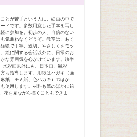
くことが苦手という人に、絵画の中で
カードです。多数用意した手本を写し
気軽に参加を。初歩の人、自信のない
人も気兼ねなくどうぞ。教室は、あく
の経験で丁寧、親切、やさしくをモッ
は、絵に関する会話以外に、日常のお
やかな雰囲気を心がけています。絵半
、
水彩画
以外にも、日本画、墨彩
き方も指導します。用紙はハガキ（画
、麻紙、モミ紙、色ハガキ）のほか
わも使用します。材料も筆のほかに鉛
、花を見ながら描くこともできま