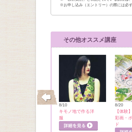
※お申し込み（エントリー）の際には必
その他オススメ講座
10/26
8/10
8/20
はじめてのウクレ
キモノ地で作る洋
【体験
レ
服
彩画・
詳細を見る
詳細を見る
ド
細を見る