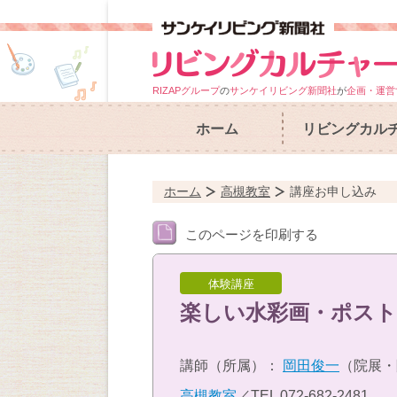
RIZAPグループ
の
サンケイリビング新聞社
が
企画・運営
ホーム
リビングカル
ホーム
高槻教室
講座お申し込み
このページを印刷する
体験講座
楽しい水彩画・ポス
講師（所属）：
岡田俊一
（院展・
高槻教室
／TEL
072-682-2481