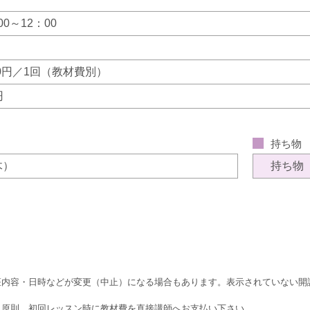
00～12：00
870円／1回（教材費別）
円
持ち物
（木）
持ち物
座内容・日時などが変更（中止）になる場合もあります。表示されていない開
、原則、初回レッスン時に教材費を直接講師へお支払い下さい。