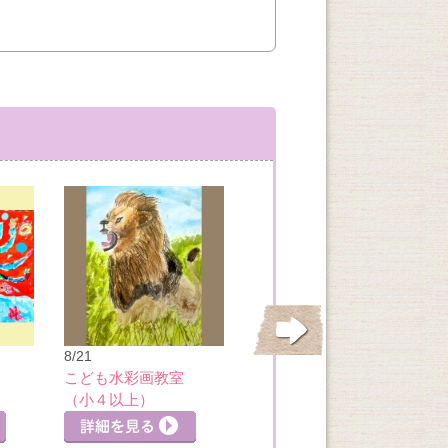
8/21
8/22
こども水彩画教室
わくわく！はじめ
（小４以上）
ての英語クラス