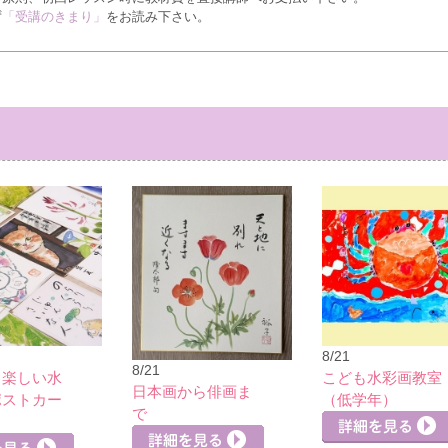
ず
「受講のきまり」
をお読み下さい。
8/21
8/21
】楽しい水
こども水彩画教室
日本画から俳画ま
ポストカー
（低学年）
で