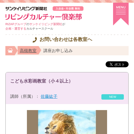
RIZAPグループ
の
サンケイリビング新聞社
が
企画・運営する
カルチャースクール
お問い合わせは各教室へ
高槻教室
講座お申し込み
こども水彩画教室（小４以上）
講師（所属）：
佐藤紘子
NEW