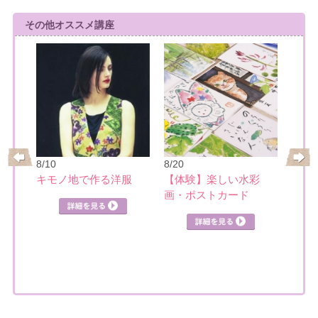
その他オススメ講座
8/10
8/20
8/21
レ
キモノ地で作る洋服
【体験】楽しい水彩
日本
画・ポストカード
見る