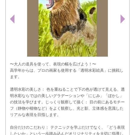
〜大人の道具を使って、表現の幅を広げよう！〜
​高学年からは、プロの画家も使用する「透明水彩絵具」に挑戦し
ます。
​透明水彩の美しさ： 色を重ねることで下の色が透けて見える、透
明水彩ならではの美しいグラデーションや「にじみ」「ぼかし」
の技法を学びます。​じっくり観察して描く： 目の前にあるモチー
フ（静物や植物など）をよく観察し、光と影、立体感を意識した
リアルな表現を目指します。
​自分だけのこだわり： テクニックを学ぶだけでなく、「どう表現
したいか」という一歩踏み込んだオリジナリティを大切に指導し