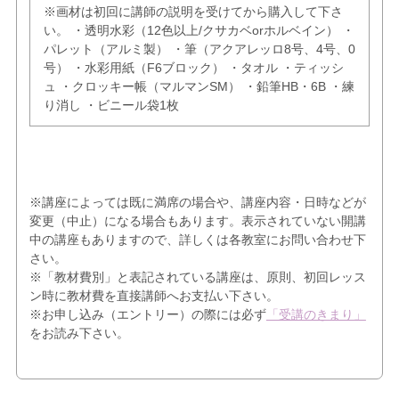
※画材は初回に講師の説明を受けてから購入して下さ
い。 ・透明水彩（12色以上/クサカベorホルベイン） ・
パレット（アルミ製） ・筆（アクアレッロ8号、4号、0
号） ・水彩用紙（F6ブロック） ・タオル ・ティッシ
ュ ・クロッキー帳（マルマンSM） ・鉛筆HB・6B ・練
り消し ・ビニール袋1枚
※講座によっては既に満席の場合や、講座内容・日時などが
変更（中止）になる場合もあります。表示されていない開講
中の講座もありますので、詳しくは各教室にお問い合わせ下
さい。
※「教材費別」と表記されている講座は、原則、初回レッス
ン時に教材費を直接講師へお支払い下さい。
※お申し込み（エントリー）の際には必ず
「受講のきまり」
をお読み下さい。