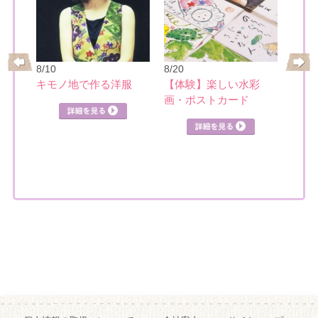
8/10
8/20
8/21
レ
キモノ地で作る洋服
【体験】楽しい水彩
日本
画・ポストカード