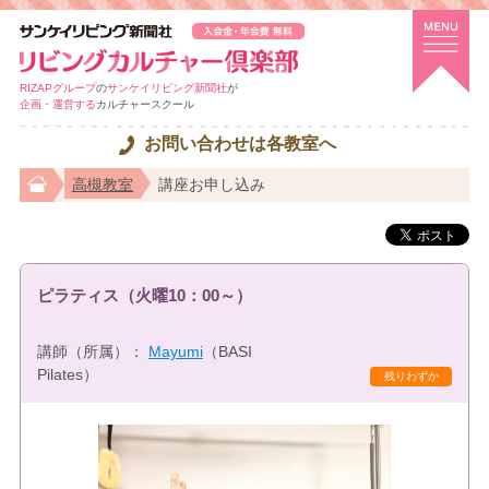
RIZAPグループ
の
サンケイリビング新聞社
が
企画・運営する
カルチャースクール
お問い合わせは各教室へ
高槻教室
講座お申し込み
ピラティス（火曜10：00～）
講師（所属）：
Mayumi
（BASI
Pilates）
残りわずか