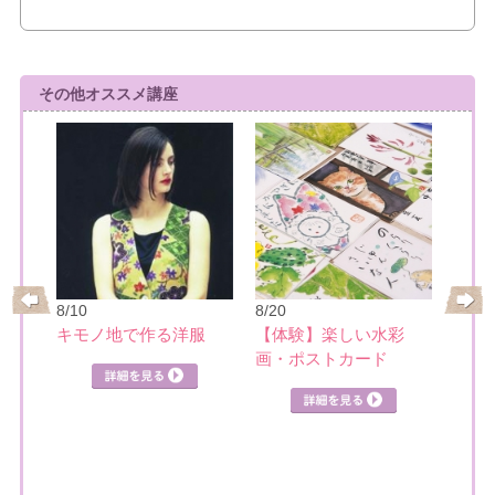
その他オススメ講座
8/10
8/20
8/21
レ
キモノ地で作る洋服
【体験】楽しい水彩
日本
画・ポストカード