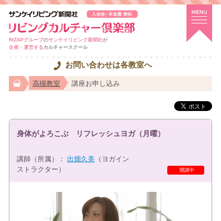
RIZAPグループ
の
サンケイリビング新聞社
が
企画・運営する
カルチャースクール
お問い合わせは各教室へ
高槻教室
講座お申し込み
身体がよろこぶ リフレッシュヨガ（月曜）
講師（所属）：
出畑久美
（ヨガイン
ストラクター）
開講中