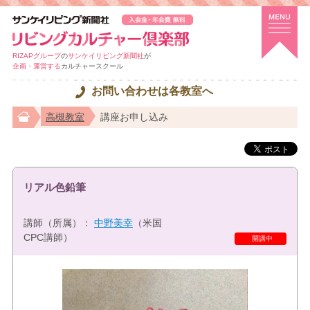
RIZAPグループ
の
サンケイリビング新聞社
が
企画・運営する
カルチャースクール
お問い合わせは各教室へ
高槻教室
講座お申し込み
リアル色鉛筆
講師（所属）：
中野美幸
（米国
CPC講師）
特選講座
開講中