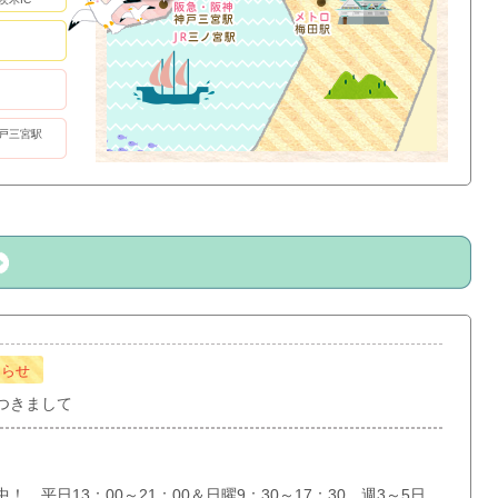
戸三宮駅
知らせ
つきまして
 平日13：00～21：00＆日曜9：30～17：30 週3～5日