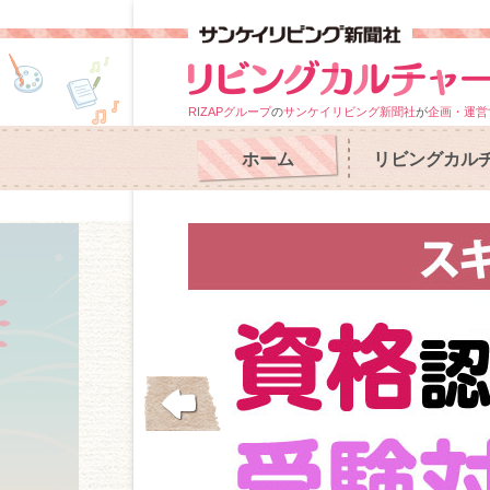
RIZAPグループ
の
サンケイリビング新聞社
が
企画・運営
ホーム
リビングカル