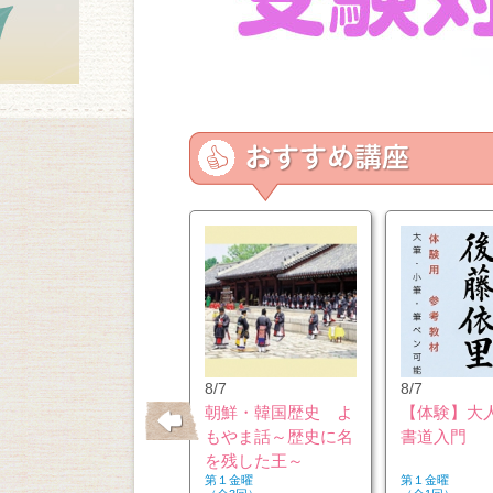
10/26
8/7
8/7
はじめてのウクレレ
朝鮮・韓国歴史 よ
【体験】大
もやま話～歴史に名
書道入門
を残した王～
第２・４月曜
第１金曜
第１金曜