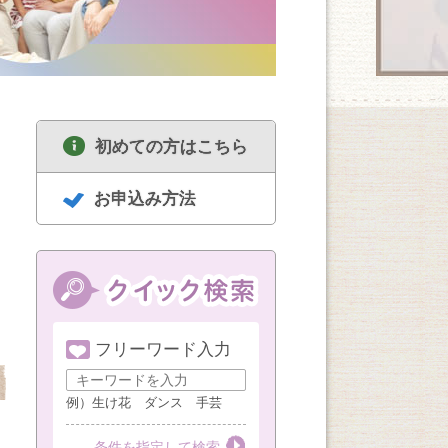
初めての方はこちら
お申込み方法
フリーワード入力
8/12
8/10
8/10
色のチカラを
ミュージカルナンバ
定員３名 カラー＆
カラーセラピ
例）生け花 ダンス 手芸
ーを楽しむ
ファッションアドバ
2水曜）
イス
第２水曜
条件を指定して検索
第２・４月曜