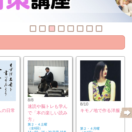
8/8
8/10
速読や脳トレも学ん
人の日常
キモノ地で作る洋服
で「本の楽しい読み
方」
第２・４土曜
（全6回）
第２・４月曜