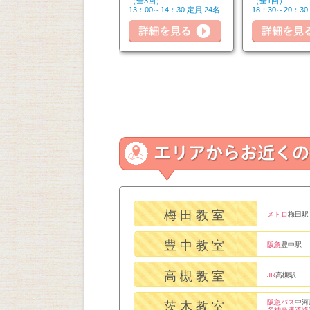
（全6回）
（全3回）
（全1回）
14：50～16：20 定員 6名
13：00～14：30 定員 24名
18：30～20：30
細を見る
詳細を見る
詳細を見る
梅田教室
メトロ
梅田駅
豊中教室
阪急
豊中駅
高槻教室
JR
高槻駅
阪急バス
中河
茨木教室
名神高速道路