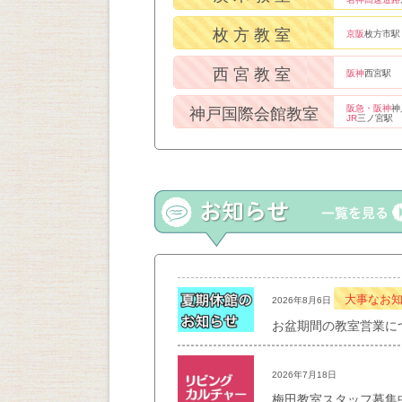
枚方教室
京阪
枚方市駅
西宮教室
阪神
西宮駅
阪急・阪神
神
神戸国際会館教室
JR
三ノ宮駅
大事なお
2026年8月6日
お盆期間の教室営業に
2026年7月18日
梅田教室スタッフ募集中！