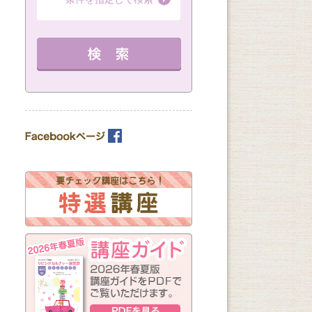
（全3回）
第２月曜
（全6回）
13：00～14：30 
（全1回）
詳細を見る
13：00～14：30 定員 10名
教室を選ぶ
10：00～12：00 定員 3名
を見る
詳細を見る
カテゴリーを選ぶ
曜日の指定
月
火
水
木
金
土
日
（※複数回答可）
開始時間の指定
午前の部
午後の部
夜の部
（※複数回答可）