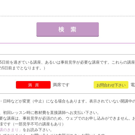
5日前を過ぎている講座、あるいは事前見学が必要な講座です。これらの講
の5日前までとなります。）
満席です
電
満席
お問合わせ下さい
・日時などが変更（中止）になる場合もあります。表示されていない開講中
、初回レッスン時に教材費を直接講師へお支払い下さい。
要な講座は、事前見学が必須のため、ウェブでのお申し込みができません。
様です（一部見学不可の講座もあり）
講のきまり」
をお読み下さい。