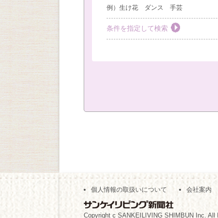
例）生け花 ダンス 手芸
条件を指定して検索
教室を選ぶ
すべて
梅田教室
豊
社外教室
カテゴリーを選ぶ
おしゃれ・作法
絵画
キッズ
現地
（※複数回答可）
開始時間の指定
個人情報の取扱いについて
会社案内
午前の部
午後の部
（※複数回答可）
Copyright c SANKEILIVING SHIMBUN Inc. All 