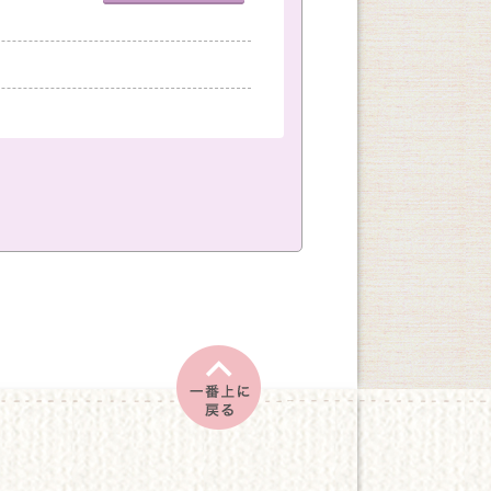
室
神戸国際会館教室
創作
文学・教養
土
日