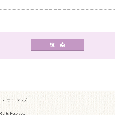
中教室
高槻教室
茨木教室
枚方教室
西宮教
外国語
健康・体操・ダンス
趣味・技能
書道
曜日の指定
サイトマップ
夜の部
月
火
水
木
金
（※複数回答可）
Rights Reserved.