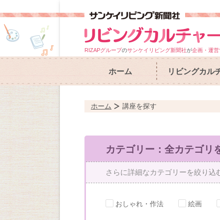
RIZAPグループ
の
サンケイリビング新聞社
が
企画・運営
ホーム
リビングカル
ホーム
講座を探す
カテゴリー：全カテゴリ
さらに詳細なカテゴリーを絞り込
おしゃれ・作法
絵画