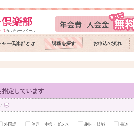
する
カルチャースクール
チャー倶楽部とは
講座を探す
お申込の流れ
を指定しています
む
外国語
健康・体操・ダンス
趣味・技能
書道