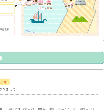
戸三宮駅
知らせ
つきまして
 平日13：00～21：00＆日曜9：30～17：30 週3～5日