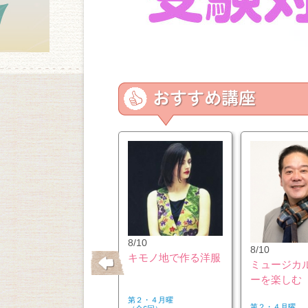
10/26
8/10
8/10
はじめてのウクレレ
キモノ地で作る洋服
ミュージカ
ーを楽しむ
第２・４月曜
第２・４月曜
第２・４月曜