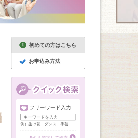
初めての方はこちら
お申込み方法
フリーワード入力
8/18
8/18
8/19
セルフリセットヨガ
中高年のための囲碁
ハンドメイド
女性限定（1・3・5
講座 経験者
例）生け花 ダンス 手芸
週火曜AM）
第１・３・５火曜
第３火曜
第３水曜
条件を指定して検索