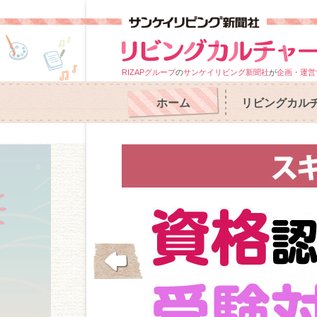
RIZAPグループ
の
サンケイリビング新聞社
が
企画・運営
ホーム
リビングカル