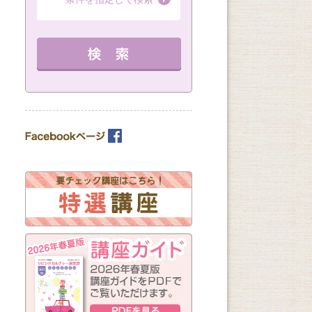
（全8回）
（全1回）
（全3回）
詳細を見る
10：00～11：30 定員 15名
12：30～14：30 定員 3名
12：30～14：30 
教室を選ぶ
詳細を見る
を見る
カテゴリーを選ぶ
曜日の指定
月
火
水
木
金
土
日
（※複数回答可）
開始時間の指定
午前の部
午後の部
夜の部
（※複数回答可）