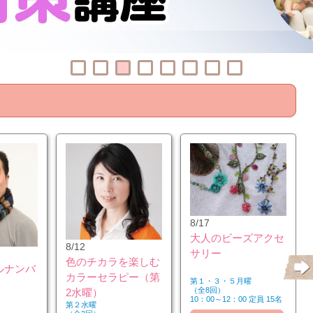
8/17
大人のビーズアクセ
8/12
サリー
色のチカラを楽しむ
ルナンバ
カラーセラピー（第
第１・３・５月曜
（全8回）
2水曜）
10：00～12：00 定員 15名
第２水曜