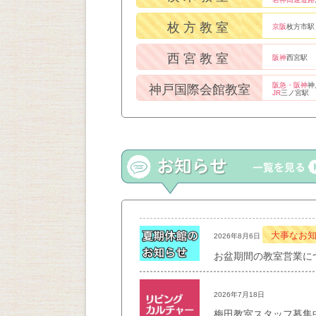
枚方教室
京阪
枚方市駅
西宮教室
阪神
西宮駅
阪急・阪神
神
神戸国際会館教室
JR
三ノ宮駅
大事なお
2026年8月6日
お盆期間の教室営業に
2026年7月18日
梅田教室スタッフ募集中！