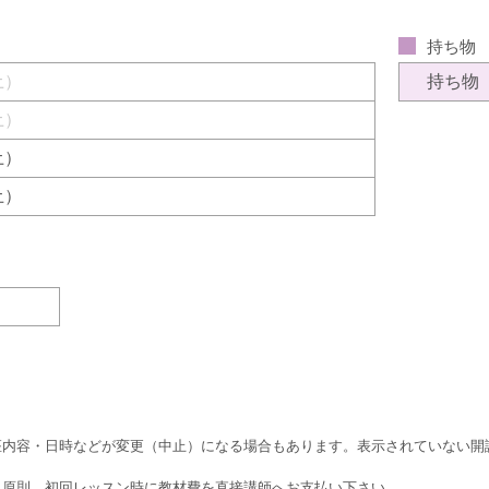
持ち物
（土）
持ち物
（土）
（土）
（土）
座内容・日時などが変更（中止）になる場合もあります。表示されていない開
、原則、初回レッスン時に教材費を直接講師へお支払い下さい。