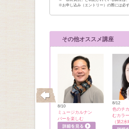
※お申し込み（エントリー）の際には必
その他オススメ講座
10/15
8/12
8/10
垂水・舞子の洋館
色のチ
ミュージカルナン
めぐり・五色山洋
むカラ
バーを楽しむ
館
細を見る
詳細を見る
（第2水
詳細を見る