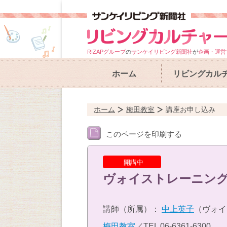
RIZAPグループ
の
サンケイリビング新聞社
が
企画・運営
ホーム
リビングカル
ホーム
梅田教室
講座お申し込み
このページを印刷する
開講中
ヴォイストレーニング
講師（所属）：
中上英子
（ヴォイ
梅田教室
／TEL
06-6361-6300