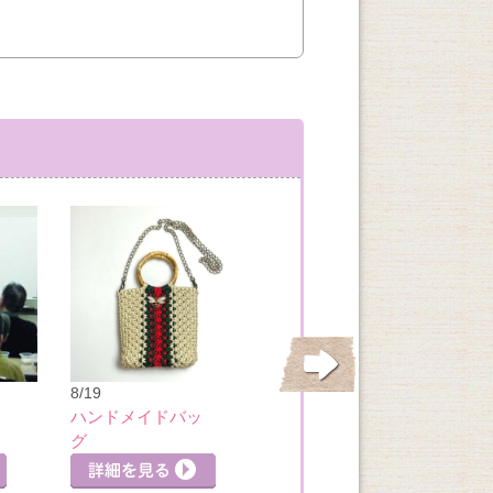
8/21
8/19
基本のチーズ＆ワ
ハンドメイドバッ
イン講座
グ
詳細を見る
詳細