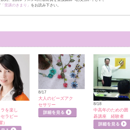
ず
「受講のきまり」
をお読み下さい。
8/17
大人のビーズアク
8/18
セサリー
カラを楽し
中高年のための囲
ーセラピー
碁講座 経験者
曜）