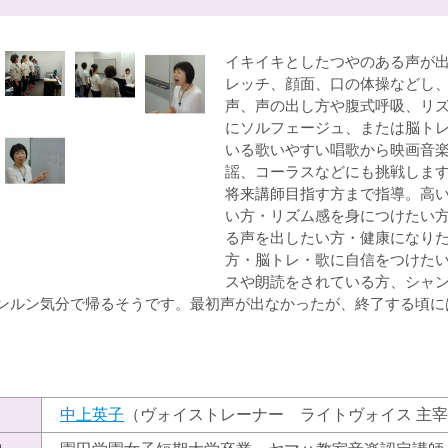
イキイキとしたつやのある声が
レッチ、顔面、口の体操などし
声、声の出し方や腹式呼吸、リ
にソルフェージュ、または脳ト
いる歌いやすい唱歌から映画音
謡、コーラスなどにも挑戦しま
将来講師目指す方まで指導。高
い方・リズム感を身につけたい
る声を出したい方・健康になり
方・脳トレ・歌に自信をつけた
スや朗読をされている方、シャ
ンルン気分で帰るそうです。最初声が出なかったが、終了する頃に
）
中上英子
（ヴォイストレーナー ライトヴォイス 主