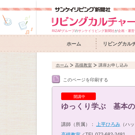
RIZAPグループ
の
サンケイリビング新聞社
が
企画・運営
ホーム
リビングカル
ホーム
高槻教室
講座お申し込み
このページを印刷する
開講中
ゆっくり学ぶ 基本の
講師（所属）：
上平ひろみ
（ハッ
高槻教室
／TEL
072-682-2481