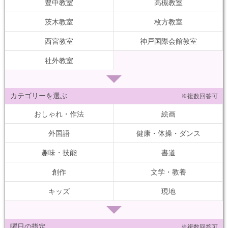
豊中教室
高槻教室
茨木教室
枚方教室
西宮教室
神戸国際会館教室
社外教室
カテゴリーを選ぶ
※複数回答可
おしゃれ・作法
絵画
外国語
健康・体操・ダンス
趣味・技能
書道
創作
文学・教養
キッズ
現地
曜日の指定
※複数回答可