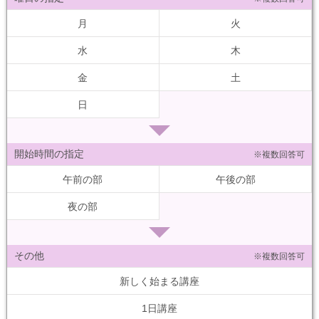
月
火
水
木
金
土
日
開始時間の指定
※複数回答可
午前の部
午後の部
夜の部
その他
※複数回答可
新しく始まる講座
1日講座