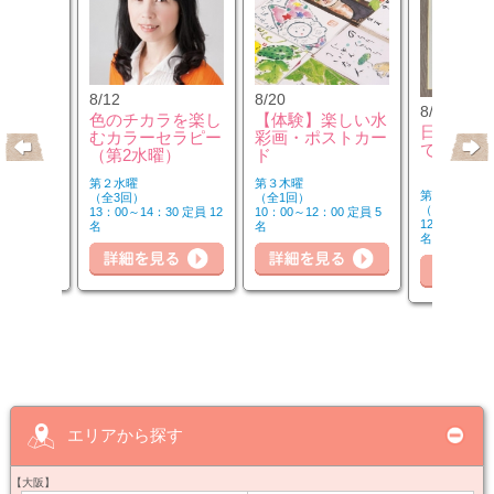
8/12
8/20
8/21
クセサリ
色のチカラを楽し
【体験】楽しい水
日本画か
ンジ＆リ
むカラーセラピー
彩画・ポストカー
で
座
（第2水曜）
ド
第２水曜
第３木曜
第１・３・５
（全3回）
（全1回）
（全8回）
30 定員 8
13：00～14：30 定員 12
10：00～12：00 定員 5
12：30～14：
名
名
名
細を見る
詳細を見る
詳細を見る
詳
エリアから探す
【大阪】