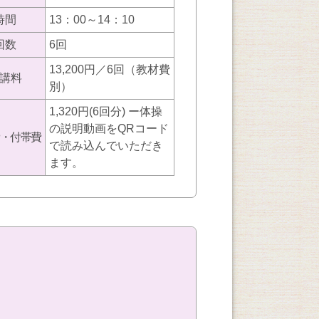
時間
13：00～14：10
回数
6回
13,200円／6回（教材費
講料
別）
1,320円(6回分) ー体操
の説明動画をQRコード
・付帯費
で読み込んでいただき
ます。