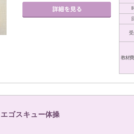
受
教材費
！エゴスキュー体操