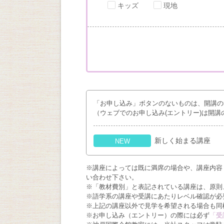
キッズ
現地
「お申し込み」ボタンのないものは、開講の
（ウェブでのお申し込み(エントリー)は開講
新しく始まる講座
NEW
※講座によっては既に満席の場合や、講座内容
い合わせ下さい。
※「教材費別」と表記されている講座は、原則
※語学系の講座や受講にあたりレベル確認が必
※上記の講座以外で見学を希望される場合も同
※お申し込み（エントリー）の際には必ず
「受