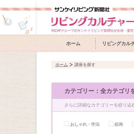
RIZAPグループ
の
サンケイリビング新聞社
が
企画・運営
ホーム
リビングカル
ホーム
講座を探す
カテゴリー：全カテゴリ
さらに詳細なカテゴリーを絞り込
おしゃれ・作法
絵画