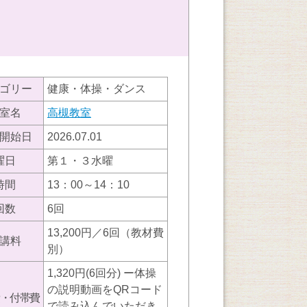
ゴリー
健康・体操・ダンス
室名
高槻教室
開始日
2026.07.01
曜日
第１・３水曜
時間
13：00～14：10
回数
6回
13,200円／6回（教材費
講料
別）
1,320円(6回分) ー体操
の説明動画をQRコード
・付帯費
で読み込んでいただき