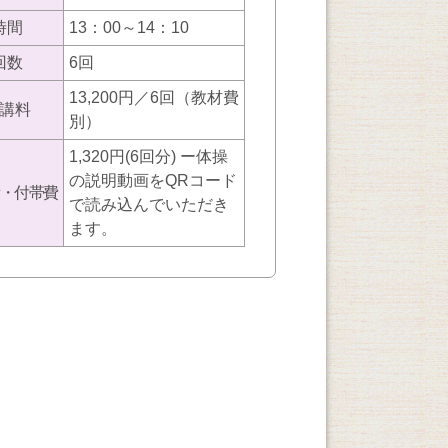
時間
13：00～14：10
回数
6回
13,200円／6回（教材費
講料
別）
1,320円(6回分) ー体操
の説明動画をQRコード
・付帯費
で読み込んでいただき
ます。