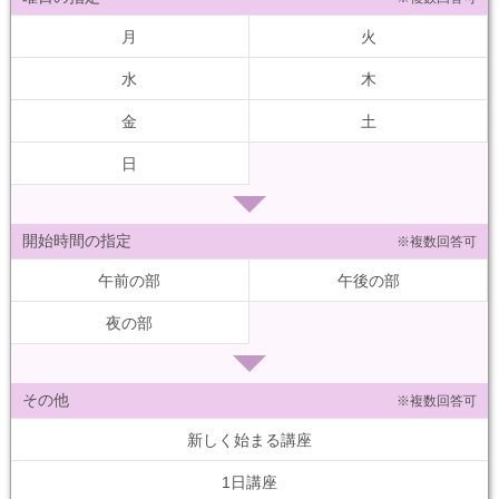
月
火
水
木
金
土
日
開始時間の指定
※複数回答可
午前の部
午後の部
夜の部
その他
※複数回答可
新しく始まる講座
1日講座