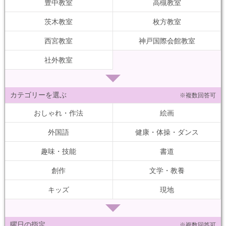
豊中教室
高槻教室
茨木教室
枚方教室
西宮教室
神戸国際会館教室
社外教室
カテゴリーを選ぶ
※複数回答可
おしゃれ・作法
絵画
外国語
健康・体操・ダンス
趣味・技能
書道
創作
文学・教養
キッズ
現地
曜日の指定
※複数回答可