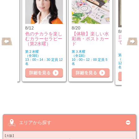
8/12
8/20
8/21
クセサリ
色のチカラを楽し
【体験】楽しい水
日本画か
ンジ＆リ
むカラーセラピー
彩画・ポストカー
で
座
（第2水曜）
ド
第２水曜
第３木曜
第１・３・５
（全3回）
（全1回）
（全8回）
30 定員 8
13：00～14：30 定員 12
10：00～12：00 定員 5
12：30～14：
名
名
名
細を見る
詳細を見る
詳細を見る
詳
エリアから探す
【大阪】