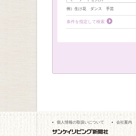
例）生け花 ダンス 手芸
条件を指定して検索
教室を選ぶ
すべて
梅田教室
豊
社外教室
カテゴリーを選ぶ
おしゃれ・作法
絵画
キッズ
現地
（※複数回答可）
開始時間の指定
個人情報の取扱いについて
会社案内
午前の部
午後の部
（※複数回答可）