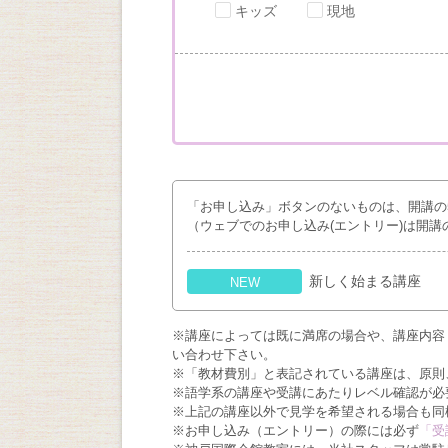
キッズ
現地
「お申し込み」ボタンのないものは、開講の
（ウェブでのお申し込み(エントリー)は開講
新しく始まる講座
NEW
※講座によっては既に満席の場合や、講座内容
い合わせ下さい。
※「教材費別」と表記されている講座は、原則
※語学系の講座や受講にあたりレベル確認が必
※上記の講座以外で見学を希望される場合も同
※お申し込み（エントリー）の際には必ず
「受