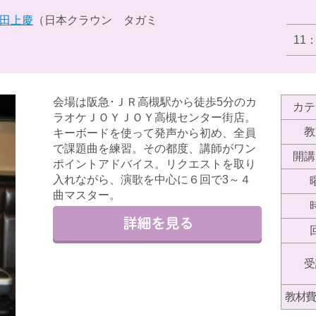
田上慶
（日本クラウン タガミ
11
会場は阪急･ＪＲ高槻駅から徒歩5分のカ
カテ
ラオケＪＯＹＪＯＹ高槻センター街店。
教
キーボードを使って発声から初め、全員
で課題曲を練習。その都度、講師がワン
開講
ポイントアドバイス。リクエストを取り
入れながら、演歌を中心に６回で3～４
曲マスター。
受
教材費