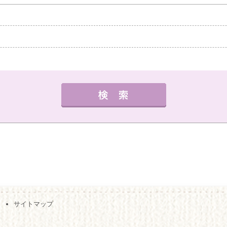
中教室
高槻教室
茨木教室
枚方教室
西宮教
外国語
健康・体操・ダンス
趣味・技能
書道
曜日の指定
サイトマップ
夜の部
月
火
水
木
金
（※複数回答可）