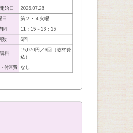
開始日
2026.07.28
曜日
第２・４火曜
時間
11：15～13：15
回数
6回
15,070円／6回（教材費
講料
込）
・付帯費
なし