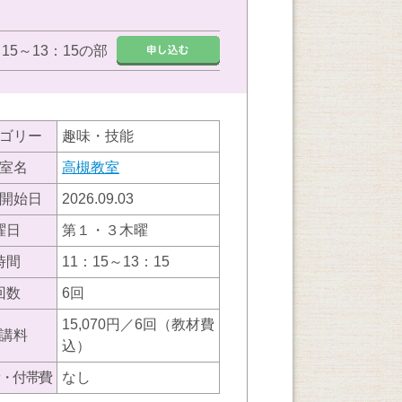
：15～13：15の部
ゴリー
趣味・技能
室名
高槻教室
開始日
2026.09.03
曜日
第１・３木曜
時間
11：15～13：15
回数
6回
15,070円／6回（教材費
講料
込）
・付帯費
なし