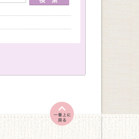
室
神戸国際会館教室
創作
文学・教養
土
日