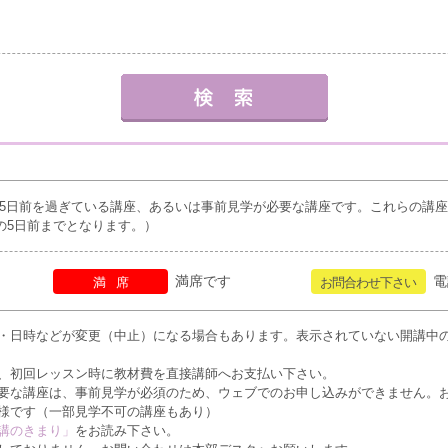
5日前を過ぎている講座、あるいは事前見学が必要な講座です。これらの講
の5日前までとなります。）
満席です
電
満席
お問合わせ下さい
・日時などが変更（中止）になる場合もあります。表示されていない開講中
、初回レッスン時に教材費を直接講師へお支払い下さい。
要な講座は、事前見学が必須のため、ウェブでのお申し込みができません。
様です（一部見学不可の講座もあり）
講のきまり」
をお読み下さい。