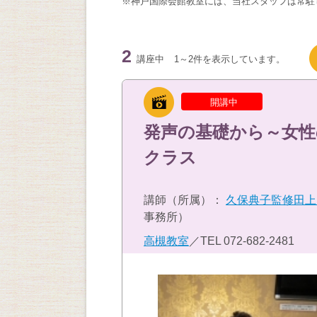
※神戸国際会館教室には、当社スタッフは常駐
2
講座中
1～2件を表示しています。
開講中
発声の基礎から～女性
クラス
講師（所属）：
久保典子監修田上
事務所）
高槻教室
／TEL
072-682-2481