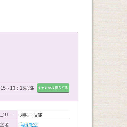
：15～13：15の部
ゴリー
趣味・技能
室名
高槻教室