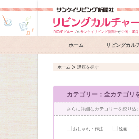
RIZAPグループ
の
サンケイリビング新聞社
が
企画・運営
ホーム
リビングカル
ホーム
講座を探す
カテゴリー：全カテゴリ
さらに詳細なカテゴリーを絞り込
おしゃれ・作法
絵画