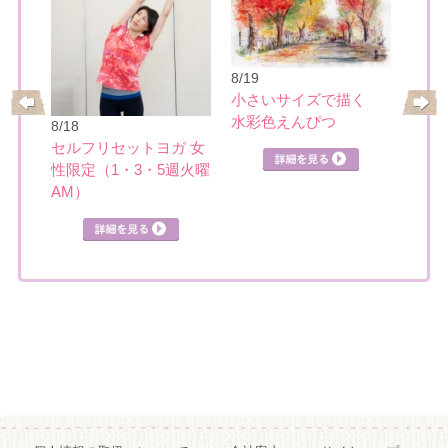
8/19
小さいサイズで描く
水彩色えんぴつ
8/18
8/22
ティ
セルフリセットヨガ 女
楽し
性限定（1・3・5週火曜
AM）
詳細を見る
見る