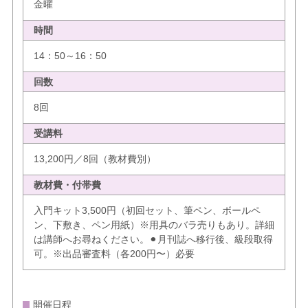
金曜
時間
14：50～16：50
回数
8回
受講料
13,200円／8回（教材費別）
教材費・付帯費
入門キット3,500円（初回セット、筆ペン、ボールペ
ン、下敷き、ペン用紙）※用具のバラ売りもあり。詳細
は講師へお尋ねください。⚫︎月刊誌へ移行後、級段取得
可。※出品審査料（各200円〜）必要
開催日程