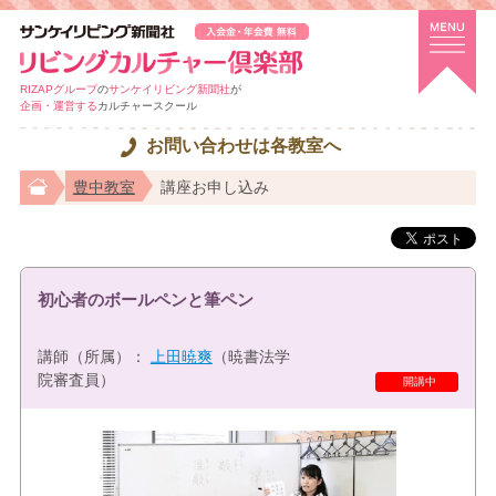
RIZAPグループ
の
サンケイリビング新聞社
が
企画・運営する
カルチャースクール
お問い合わせは各教室へ
豊中教室
講座お申し込み
初心者のボールペンと筆ペン
講師（所属）：
上田暁爽
（暁書法学
院審査員）
特選講座
開講中