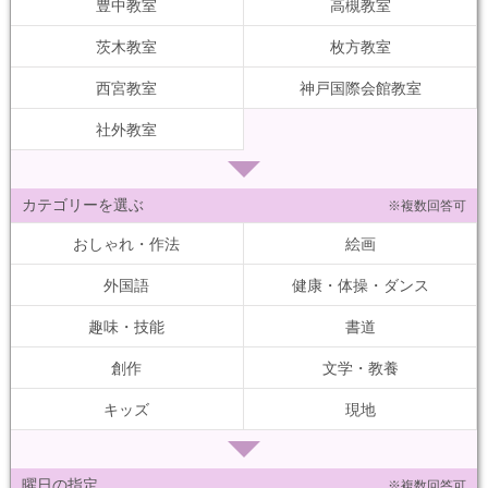
豊中教室
高槻教室
茨木教室
枚方教室
西宮教室
神戸国際会館教室
社外教室
カテゴリーを選ぶ
※複数回答可
おしゃれ・作法
絵画
外国語
健康・体操・ダンス
趣味・技能
書道
創作
文学・教養
キッズ
現地
曜日の指定
※複数回答可