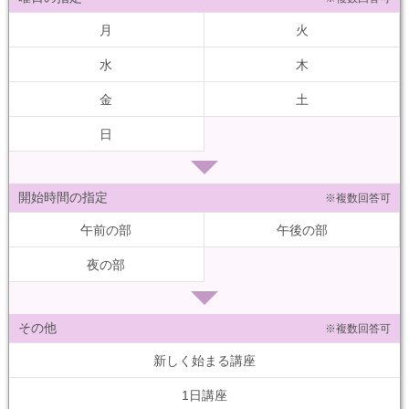
月
火
水
木
金
土
日
開始時間の指定
※複数回答可
午前の部
午後の部
夜の部
その他
※複数回答可
新しく始まる講座
1日講座