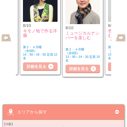
8/10
8/12
8/10
のウクレ
キモノ地で作る洋
色のチカ
ミュージカルナン
服
むカラー
バーを楽しむ
（第2水
第２・４月曜
第２水曜
第２・４月曜
（全6回）
（全3回）
（全6回）
20 定員 6
14：50～16：50 定員 12
13：00～14：
13：00～14：30 定員 10
名
名
名
詳細を見る
細を見る
詳
詳細を見る
エリアから探す
【大阪】