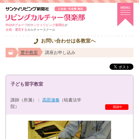
RIZAPグループ
の
サンケイリビング新聞社
が
企画・運営する
カルチャースクール
お問い合わせは各教室へ
豊中教室
講座お申し込み
子ども習字教室
講師（所属）：
高田漣奏
（暁書法学
院）
特選講座
開講中