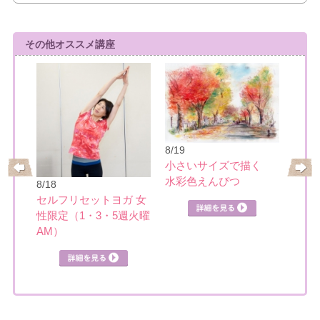
その他オススメ講座
8/19
小さいサイズで描く
水彩色えんぴつ
8/18
8/22
ティ
セルフリセットヨガ 女
楽し
性限定（1・3・5週火曜
AM）
詳細を見る
見る