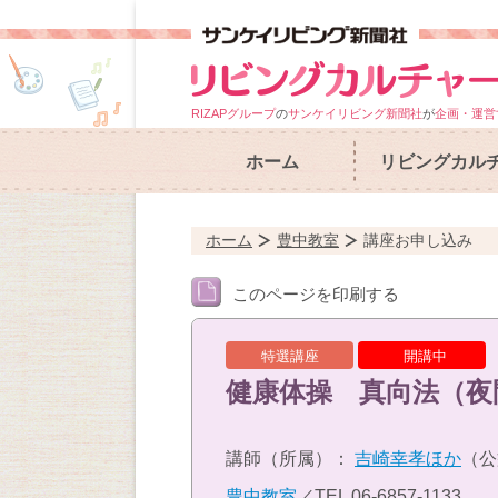
RIZAPグループ
の
サンケイリビング新聞社
が
企画・運営
ホーム
リビングカル
ホーム
豊中教室
講座お申し込み
このページを印刷する
特選講座
開講中
健康体操 真向法（夜
講師（所属）：
吉崎幸孝ほか
（公
豊中教室
／TEL
06-6857-1133