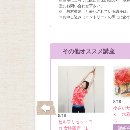
※講座によっては既に満席の場合や、講
室にお問い合わせ下さい。
※「教材費別」と表記されている講座は
※お申し込み（エントリー）の際には必
その他オススメ講座
8/19
小さい
く 水
10/21
8/18
つ
全身スッキリピラ
セルフリセットヨ
詳細を見る
ティス（13：00）
ガ 女性限定（1・