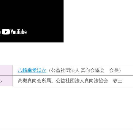
）
吉崎幸孝ほか
（公益社団法人 真向会協会 会長）
ル
高槻真向会所属。公益社団法人真向法協会 教士