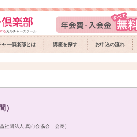
する
カルチャースクール
チャー倶楽部とは
講座を探す
お申込の流れ
間）
益社団法人 真向会協会 会長）