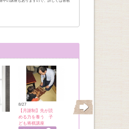
講中の講座もありますので、詳しくは各教
8/27
【月謝制】先が読
める力を養う 子
8/27
ども将棋講座
定員３名 カラー