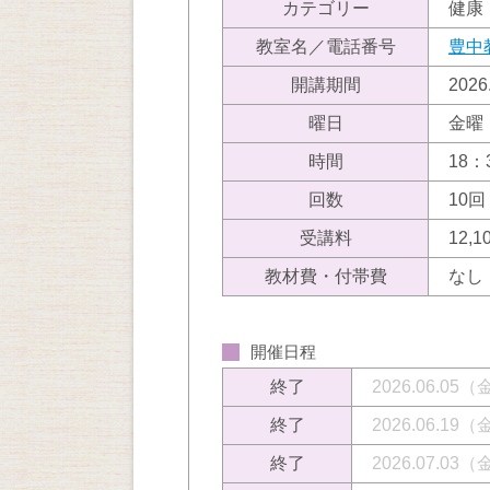
カテゴリー
健康
教室名／電話番号
豊中
開講期間
202
曜日
金曜
時間
18：
回数
10回
受講料
12,
教材費・付帯費
なし
開催日程
終了
2026.06.05
終了
2026.06.19
終了
2026.07.03