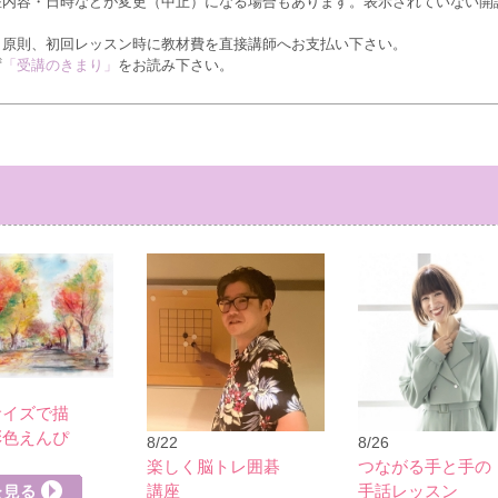
座内容・日時などが変更（中止）になる場合もあります。表示されていない開
、原則、初回レッスン時に教材費を直接講師へお支払い下さい。
ず
「受講のきまり」
をお読み下さい。
サイズで描
彩色えんぴ
8/22
8/26
楽しく脳トレ囲碁
つながる手と手の
講座
手話レッスン