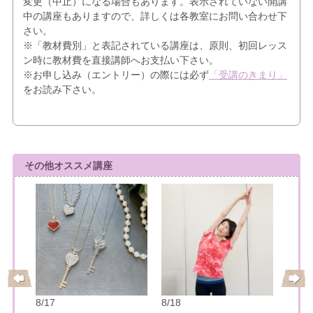
変更（中止）になる場合もあります。表示されていない開講
中の講座もありますので、詳しくは各教室にお問い合わせ下
さい。
※「教材費別」と表記されている講座は、原則、初回レッス
ン時に教材費を直接講師へお支払い下さい。
※お申し込み（エントリー）の際には必ず
「受講のきまり」
をお読み下さい。
その他オススメ講座
8/19
小さ
水彩
8/17
8/18