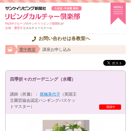
RIZAPグループ
の
サンケイリビング新聞社
が
企画・運営する
カルチャースクール
お問い合わせは各教室へ
豊中教室
講座お申し込み
四季折々のガーデニング（水曜）
講師（所属）：
尾楠美代子
（英国王
立園芸協会認定ハンギングバスケッ
トマスター）
特選講座
開講中