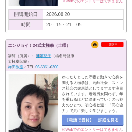
※Webでのエントリーはできません
開講開始日
2026.08.20
時間
20：15～21：05
開講中
エンジョイ！24式太極拳（土曜）
講師（所属）：
洲濱紀子
（楊名時健康
太極拳師範）
梅田教室
／TEL
06-6361-6300
ゆったりとした呼吸と動きで心身を
調える太極拳は、高齢社会、ストレ
ス社会の健康法としてますます注目
されています。老若男女問わず、年
を重ねるほどに深まっていくのも魅
力のひとつ。初心者歓迎！「同心協
力」で共に楽しく学びましょう。
※Webでのエントリーはできません