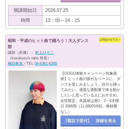
開講開始日
2026.07.25
時間
13：00～14：15
お問合わせ下さい
昭和・平成のヒット曲で踊ろう！大人ダンス
部
講師（所属）：
村上ひろこ
（kusukusu's rabo 所長）
梅田教室
／TEL
06-6361-6300
【GOGO体験キャンペーン対象講
座】ヒット曲の振付をベースに、ダ
ンスを楽しみましょう。自分も踊っ
てみたい、適度な運動量で体を動か
したいと思っている人におすすめ。
女性限定。本講座は第1・3・5木曜
日​ 同時間（11,880円/6回、教材費
なし）