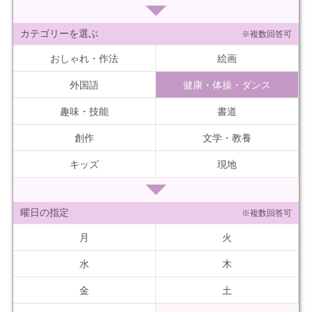
カテゴリーを選ぶ
※複数回答可
おしゃれ・作法
絵画
外国語
健康・体操・ダンス
趣味・技能
書道
創作
文学・教養
キッズ
現地
曜日の指定
※複数回答可
月
火
水
木
金
土