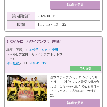
開講開始日
2026.08.19
時間
11：15～12：35
しなやかに！ハワイアンフラ（初級）
講師（所属）：
加代子マルヒア 柴田
（マルヒア柴田・カレイレフアネットワ
ーク）
梅田教室
／TEL
06-6361-6300
基本ステップの'カホロ'をゆったり
と行い、ﾊﾝﾄﾞﾓｰｼｮﾝと音楽も組み合
わせ、しなやかな動きで心も身体も
リラックス。衣裳気軽に。女性限
定。