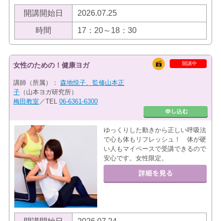
開講開始日
2026.07.25
時間
17：20～18：30
開講中
女性のための！健康ヨガ
講師（所属）：
森地悦子、監修山本正
子
（山本ヨガ研究所）
梅田教室
／TEL
06-6361-6300
ゆっくりした動きから正しい呼吸法
で心も体もリフレッシュ！ 体が硬
い人もマイペースで受講できるので
安心です。女性限定。