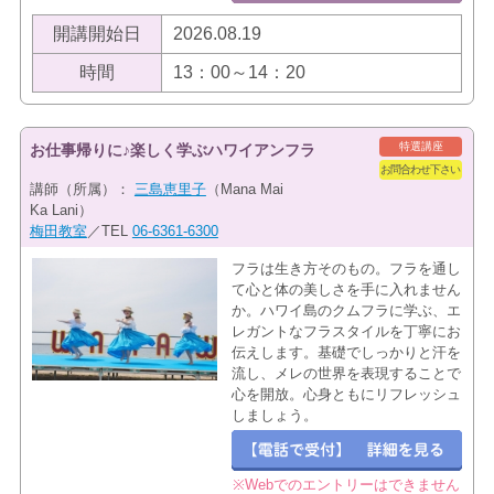
開講開始日
2026.08.19
時間
13：00～14：20
特選講座
お仕事帰りに♪楽しく学ぶハワイアンフラ
お問合わせ下さい
講師（所属）：
三島恵里子
（Mana Mai
Ka Lani）
梅田教室
／TEL
06-6361-6300
フラは生き方そのもの。フラを通し
て心と体の美しさを手に入れません
か。ハワイ島のクムフラに学ぶ、エ
レガントなフラスタイルを丁寧にお
伝えします。基礎でしっかりと汗を
流し、メレの世界を表現することで
心を開放。心身ともにリフレッシュ
しましょう。
※Webでのエントリーはできません