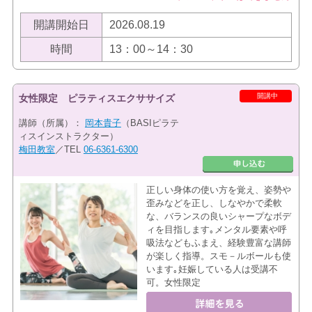
開講開始日
2026.08.19
時間
13：00～14：30
開講中
女性限定 ピラティスエクササイズ
講師（所属）：
岡本貴子
（BASIピラテ
ィスインストラクター）
梅田教室
／TEL
06-6361-6300
正しい身体の使い方を覚え、姿勢や
歪みなどを正し、しなやかで柔軟
な、バランスの良いシャープなボデ
ィを目指します｡メンタル要素や呼
吸法などもふまえ、経験豊富な講師
が楽しく指導。スモ－ルボールも使
います｡妊娠している人は受講不
可。女性限定