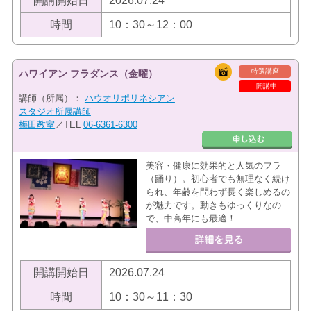
開講開始日
2026.07.24
時間
10：30～12：00
特選講座
ハワイアン フラダンス（金曜）
開講中
講師（所属）：
ハウオリポリネシアン
スタジオ所属講師
梅田教室
／TEL
06-6361-6300
美容・健康に効果的と人気のフラ
（踊り）。初心者でも無理なく続け
られ、年齢を問わず長く楽しめるの
が魅力です。動きもゆっくりなの
で、中高年にも最適！
開講開始日
2026.07.24
時間
10：30～11：30