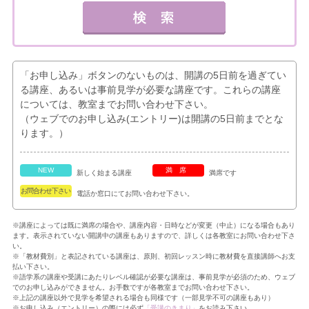
「お申し込み」ボタンのないものは、開講の5日前を過ぎてい
る講座、あるいは事前見学が必要な講座です。これらの講座
については、教室までお問い合わせ下さい。
（ウェブでのお申し込み(エントリー)は開講の5日前までとな
ります。）
NEW
満席
新しく始まる講座
満席です
お問合わせ下さい
電話か窓口にてお問い合わせ下さい。
※講座によっては既に満席の場合や、講座内容・日時などが変更（中止）になる場合もあり
ます。表示されていない開講中の講座もありますので、詳しくは各教室にお問い合わせ下さ
い。
※「教材費別」と表記されている講座は、原則、初回レッスン時に教材費を直接講師へお支
払い下さい。
※語学系の講座や受講にあたりレベル確認が必要な講座は、事前見学が必須のため、ウェブ
でのお申し込みができません。お手数ですが各教室までお問い合わせ下さい。
※上記の講座以外で見学を希望される場合も同様です（一部見学不可の講座もあり）
※お申し込み（エントリー）の際には必ず
「受講のきまり」
をお読み下さい。