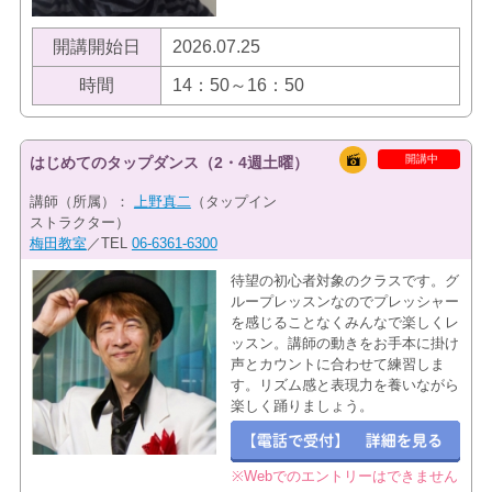
開講開始日
2026.07.25
時間
14：50～16：50
開講中
はじめてのタップダンス（2・4週土曜）
講師（所属）：
上野真二
（タップイン
ストラクター）
梅田教室
／TEL
06-6361-6300
待望の初心者対象のクラスです。グ
ループレッスンなのでプレッシャー
を感じることなくみんなで楽しくレ
ッスン。講師の動きをお手本に掛け
声とカウントに合わせて練習しま
す。リズム感と表現力を養いながら
楽しく踊りましょう。
※Webでのエントリーはできません