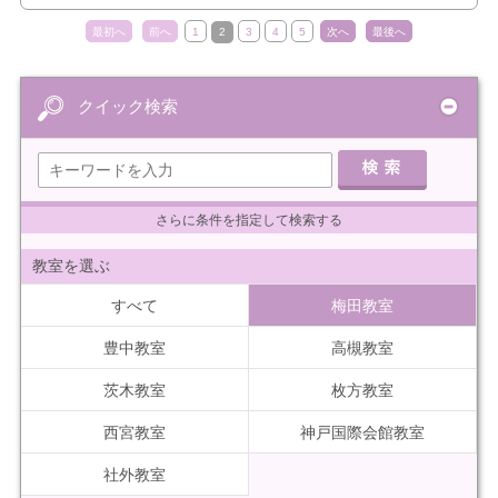
最初へ
前へ
1
2
3
4
5
次へ
最後へ
クイック検索
さらに条件を指定して検索する
教室を選ぶ
すべて
梅田教室
豊中教室
高槻教室
茨木教室
枚方教室
西宮教室
神戸国際会館教室
社外教室