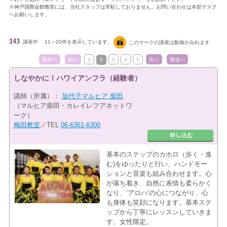
※神戸国際会館教室には、当社スタッフは常駐しておりません。お問い合わせは本部デスク
へお願いします。
143
講座中
11～20件を表示しています。
このマークの講座は動画がみれます
最初へ
前へ
1
2
3
4
5
次へ
最後へ
しなやかに！ハワイアンフラ（経験者）
講師（所属）：
加代子マルヒア 柴田
（マルヒア柴田・カレイレフアネットワ
ーク）
梅田教室
／TEL
06-6361-6300
基本のステップのカホロ（歩く・進
む)をゆったりと行い、ハンドモー
ションと音楽も組み合わせます。心
が落ち着き、自然に表情も柔らかく
なり、’アロハ‘の心につながり、心
も身体も笑顔になります。基本ステ
ップから丁寧にレッスンしていきま
す。女性限定。