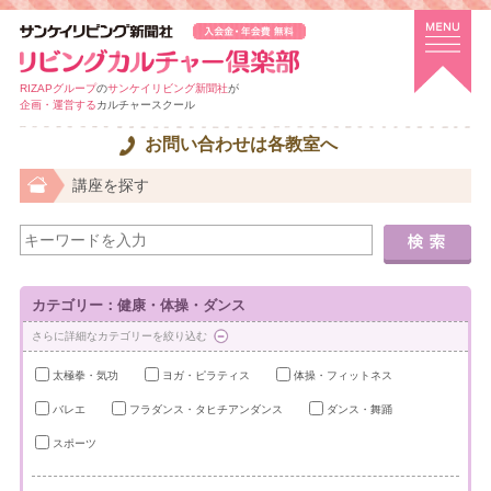
RIZAPグループ
の
サンケイリビング新聞社
が
企画・運営する
カルチャースクール
お問い合わせは各教室へ
講座を探す
カテゴリー：健康・体操・ダンス
さらに詳細なカテゴリーを絞り込む
太極拳・気功
ヨガ・ピラティス
体操・フィットネス
バレエ
フラダンス・タヒチアンダンス
ダンス・舞踊
スポーツ