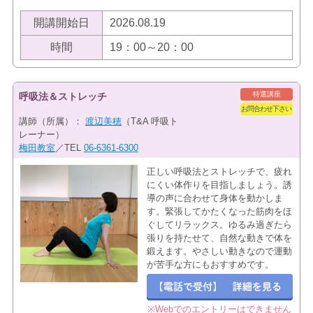
開講開始日
2026.08.19
時間
19：00～20：00
特選講座
呼吸法＆ストレッチ
お問合わせ下さい
講師（所属）：
渡辺美穂
（T&A 呼吸ト
レーナー）
梅田教室
／TEL
06-6361-6300
正しい呼吸法とストレッチで、疲れ
にくい体作りを目指しましょう。誘
導の声に合わせて身体を動かしま
す。緊張してかたくなった筋肉をほ
ぐしてリラックス。ゆるみ過ぎたら
張りを持たせて、自然な動きで体を
鍛えます。やさしい動きなので運動
が苦手な方にもおすすめです。
※Webでのエントリーはできません