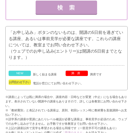
「お申し込み」ボタンのないものは、開講の5日前を過ぎてい
る講座、あるいは事前見学が必要な講座です。これらの講座
については、教室までお問い合わせ下さい。
（ウェブでのお申し込み(エントリー)は開講の5日前までとな
ります。）
NEW
満席
新しく始まる講座
満席です
お問合わせ下さい
電話か窓口にてお問い合わせ下さい。
※講座によっては既に満席の場合や、講座内容・日時などが変更（中止）になる場合もあり
ます。表示されていない開講中の講座もありますので、詳しくは各教室にお問い合わせ下さ
い。
※「教材費別」と表記されている講座は、原則、初回レッスン時に教材費を直接講師へお支
払い下さい。
※語学系の講座や受講にあたりレベル確認が必要な講座は、事前見学が必須のため、ウェブ
でのお申し込みができません。お手数ですが各教室までお問い合わせ下さい。
※上記の講座以外で見学を希望される場合も同様です（一部見学不可の講座もあり）
※お申し込み（エントリー）の際には必ず
「受講のきまり」
をお読み下さい。