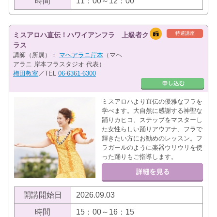
時間
11：00～12：00
特選講座
ミスアロハ直伝！ハワイアンフラ 上級者ク
ラス
講師（所属）：
マヘアラニ岸本
（マヘ
アラニ 岸本フラスタジオ 代表）
梅田教室
／TEL
06-6361-6300
ミスアロハより直伝の優雅なフラを
学べます。大自然に感謝する神聖な
踊りカヒコ、ステップをマスターし
た女性らしい踊りアウアナ、フラで
輝きたい方にお勧めのレッスン。フ
ラガールのように楽器ウリウリを使
った踊りもご指導します。
開講開始日
2026.09.03
時間
15：00～16：15