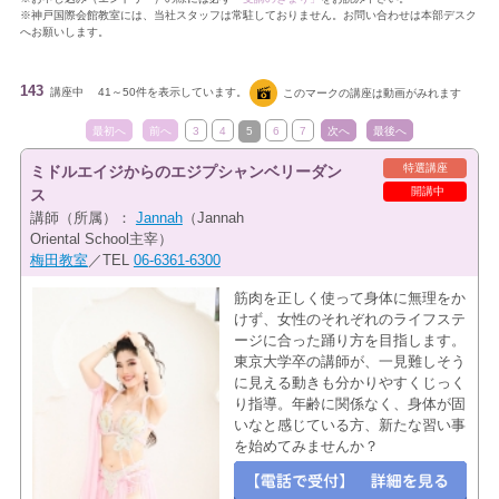
※神戸国際会館教室には、当社スタッフは常駐しておりません。お問い合わせは本部デスク
へお願いします。
143
講座中
41～50件を表示しています。
このマークの講座は動画がみれます
最初へ
前へ
3
4
5
6
7
次へ
最後へ
特選講座
ミドルエイジからのエジプシャンベリーダン
開講中
ス
講師（所属）：
Jannah
（Jannah
Oriental School主宰）
梅田教室
／TEL
06-6361-6300
筋肉を正しく使って身体に無理をか
けず、女性のそれぞれのライフステ
ージに合った踊り方を目指します。
東京大学卒の講師が、一見難しそう
に見える動きも分かりやすくじっく
り指導。年齢に関係なく、身体が固
いなと感じている方、新たな習い事
を始めてみませんか？