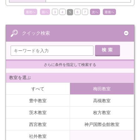
最初へ
前へ
3
4
5
6
7
次へ
最後へ
クイック検索
さらに条件を指定して検索する
教室を選ぶ
すべて
梅田教室
豊中教室
高槻教室
茨木教室
枚方教室
西宮教室
神戸国際会館教室
社外教室