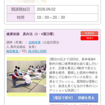
開講開始日
2026.09.02
時間
19：00～20：30
特選講座
健康体操 真向法（2・4週日曜）
開講中
講師（所属）：
吉崎幸孝
（公益社団法
人 真向会協会 会長）
梅田教室
／TEL
06-6361-6300
1畳分の広さで1回3分、基本体操4
動作の他に補導体操を繰り返し行い
ます。足腰を重点に4動作で若さと
健康を維持。萎縮した筋肉や神経を
動かして心身のバランスを取り、全
身をリフレッシュ。股関節が柔軟に
なり、血流も良くなるので体のコン
ディションも快調に！