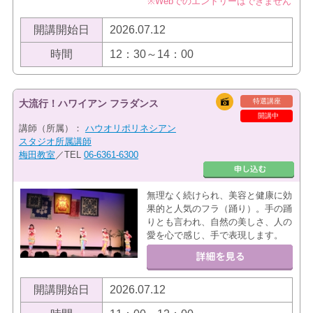
※Webでのエントリーはできません
開講開始日
2026.07.12
時間
12：30～14：00
特選講座
大流行！ハワイアン フラダンス
開講中
講師（所属）：
ハウオリポリネシアン
スタジオ所属講師
梅田教室
／TEL
06-6361-6300
無理なく続けられ、美容と健康に効
果的と人気のフラ（踊り）。手の踊
りとも言われ、自然の美しさ、人の
愛を心で感じ、手で表現します。
開講開始日
2026.07.12