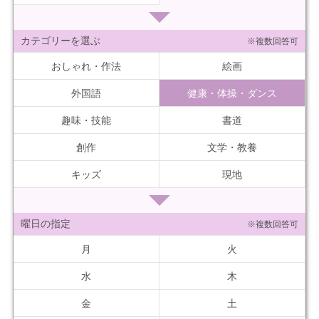
カテゴリーを選ぶ
※複数回答可
おしゃれ・作法
絵画
外国語
健康・体操・ダンス
趣味・技能
書道
創作
文学・教養
キッズ
現地
曜日の指定
※複数回答可
月
火
水
木
金
土