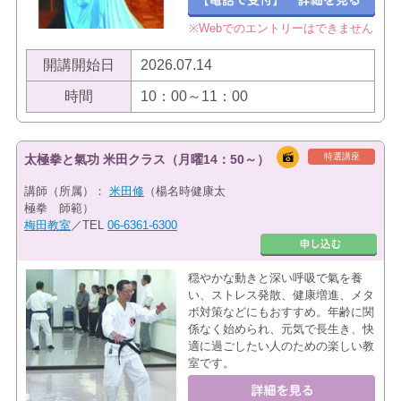
※Webでのエントリーはできません
開講開始日
2026.07.14
時間
10：00～11：00
特選講座
太極拳と氣功 米田クラス（月曜14：50～）
講師（所属）：
米田修
（楊名時健康太
極拳 師範）
梅田教室
／TEL
06-6361-6300
穏やかな動きと深い呼吸で氣を養
い、ストレス発散、健康増進、メタ
ボ対策などにもおすすめ。年齢に関
係なく始められ、元気で長生き、快
適に過ごしたい人のための楽しい教
室です。