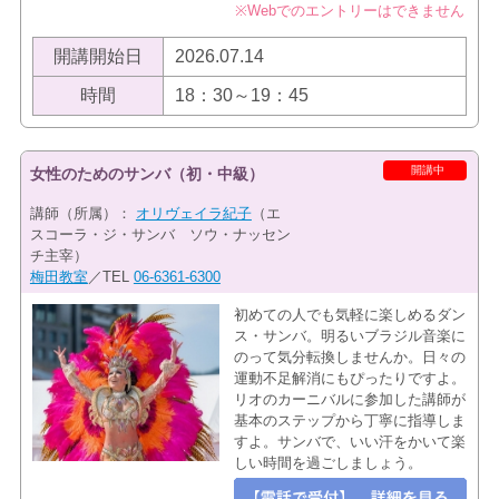
※Webでのエントリーはできません
開講開始日
2026.07.14
時間
18：30～19：45
開講中
女性のためのサンバ（初・中級）
講師（所属）：
オリヴェイラ紀子
（エ
スコーラ・ジ・サンバ ソウ・ナッセン
チ主宰）
梅田教室
／TEL
06-6361-6300
初めての人でも気軽に楽しめるダン
ス・サンバ。明るいブラジル音楽に
のって気分転換しませんか。日々の
運動不足解消にもぴったりですよ。
リオのカーニバルに参加した講師が
基本のステップから丁寧に指導しま
すよ。サンバで、いい汗をかいて楽
しい時間を過ごしましょう。