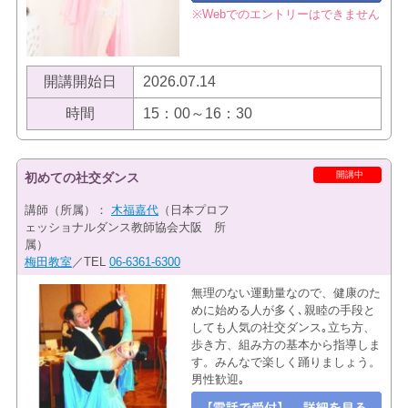
※Webでのエントリーはできません
開講開始日
2026.07.14
時間
15：00～16：30
開講中
初めての社交ダンス
講師（所属）：
木福嘉代
（日本プロフ
ェッショナルダンス教師協会大阪 所
属）
梅田教室
／TEL
06-6361-6300
無理のない運動量なので、健康のた
めに始める人が多く､親睦の手段と
しても人気の社交ダンス｡立ち方、
歩き方、組み方の基本から指導しま
す。みんなで楽しく踊りましょう。
男性歓迎｡