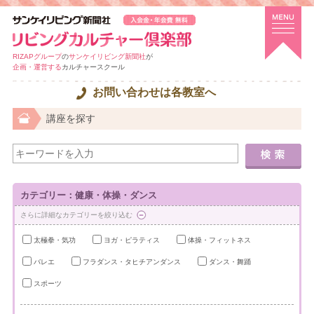
RIZAPグループ
の
サンケイリビング新聞社
が
企画・運営する
カルチャースクール
お問い合わせは各教室へ
講座を探す
カテゴリー：健康・体操・ダンス
さらに詳細なカテゴリーを絞り込む
太極拳・気功
ヨガ・ピラティス
体操・フィットネス
バレエ
フラダンス・タヒチアンダンス
ダンス・舞踊
スポーツ