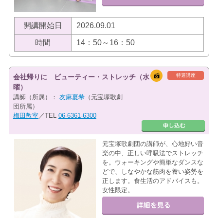
開講開始日
2026.09.01
時間
14：50～16：50
特選講座
会社帰りに ビューティー・ストレッチ（水
曜）
講師（所属）：
友麻夏希
（元宝塚歌劇
団所属）
梅田教室
／TEL
06-6361-6300
元宝塚歌劇団の講師が、心地好い音
楽の中、正しい呼吸法でストレッチ
を。ウォーキングや簡単なダンスな
どで、しなやかな筋肉を養い姿勢を
正します。食生活のアドバイスも。
女性限定。