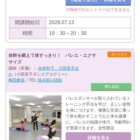
※Webでのエントリーはできません
開講開始日
2026.07.13
時間
19：30～20：30
残りわずか
体幹を鍛えて体すっきり！ バレエ・エクサ
サイズ
講師（所属）：
永井幹子、小田安子ほ
か
（小田安子ダンスアカデミー）
梅田教室
／TEL
06-6361-6300
バレエダンサーが取り入れているト
レーニング手法を学び、正しい姿勢
を身につけます。優雅な音楽に乗っ
て体を動かすことで心と体を健康
に。バレエの知識や体力、年齢問わ
ず受講できます。女性限定