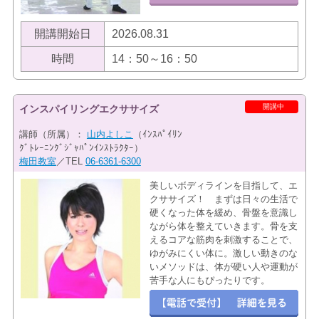
開講開始日
2026.08.31
時間
14：50～16：50
開講中
インスパイリングエクササイズ
講師（所属）：
山内よしこ
（ｲﾝｽﾊﾟｲﾘﾝ
ｸﾞﾄﾚｰﾆﾝｸﾞｼﾞｬﾊﾟﾝｲﾝｽﾄﾗｸﾀｰ）
梅田教室
／TEL
06-6361-6300
美しいボディラインを目指して、エ
クササイズ！ まずは日々の生活で
硬くなった体を緩め、骨盤を意識し
ながら体を整えていきます。骨を支
えるコアな筋肉を刺激することで、
ゆがみにくい体に。激しい動きのな
いメソッドは、体が硬い人や運動が
苦手な人にもぴったりです。