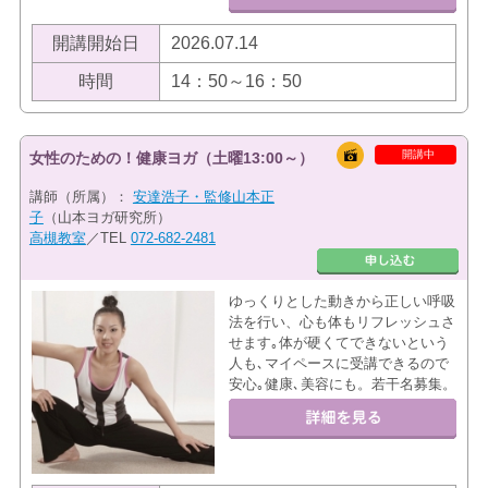
開講開始日
2026.07.14
時間
14：50～16：50
開講中
女性のための！健康ヨガ（土曜13:00～）
講師（所属）：
安達浩子・監修山本正
子
（山本ヨガ研究所）
高槻教室
／TEL
072-682-2481
ゆっくりとした動きから正しい呼吸
法を行い、心も体もリフレッシュさ
せます｡体が硬くてできないという
人も､マイペースに受講できるので
安心｡健康､美容にも。若干名募集。