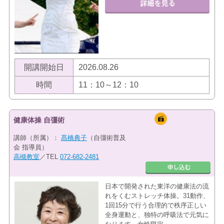
開講開始日
2026.08.26
時間
11：10～12：10
健康体操 自彊術
講師（所属）：
髙橋典子
（自彊術普及
会 指導員）
高槻教室
／TEL
072-682-2481
日本で開発された東洋の健康法の流
れをくむストレッチ体操。31動作、
1回15分で行う合理的で秩序正しい
全身運動と、独特の呼吸法で元気に