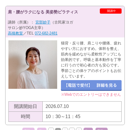
開講中
肩・腰がラクになる 美姿勢ピラティス
講師（所属）：
宮部妙子
（古民家ヨガ
サロン妙YOGA主宰）
高槻教室
／TEL
072-682-2481
猫背・反り腰、肩こりや腰痛、疲れ
やすい方におすすめ。体幹を整え、
筋肉を緩めながら柔軟性アップにも
効果的です。呼吸と基本動作を丁寧
に行うので初心者の方も安心です。
季節ごとの体ケアのポイントもお伝
えしています。
※Webでのエントリーはできません
開講開始日
2026.07.10
時間
10：30～11：45