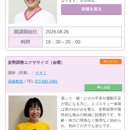
なります。女性限定。
開講開始日
2026.08.26
時間
18：30～20：00
残りわずか
姿勢調整エクササイズ（金曜）
講師（所属）：
ナオミ
高槻教室
／TEL
072-682-2481
肩こり・腰・ひざの不安や運動不足
が気になる方に。エゴスキュー体操
は体のゆがみを整え、姿勢改善や慢
性的な痛みの軽減に効果的です。年
齢・体力に関係なく無理なく始めら
れ、初めての方でも安心です。