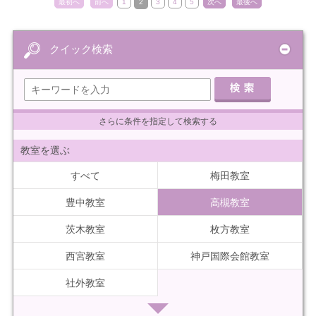
最初へ
前へ
1
2
3
4
5
次へ
最後へ
クイック検索
さらに条件を指定して検索する
教室を選ぶ
すべて
梅田教室
豊中教室
高槻教室
茨木教室
枚方教室
西宮教室
神戸国際会館教室
社外教室