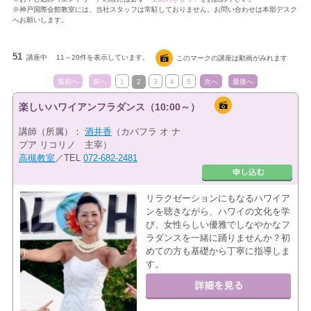
※神戸国際会館教室には、当社スタッフは常駐しておりません。お問い合わせは本部デスク
へお願いします。
51
講座中
11～20件を表示しています。
このマークの講座は動画がみれます
最初へ
前へ
1
2
3
4
5
次へ
最後へ
楽しいハワイアンフラダンス（10:00～）
講師（所属）：
酒井香
（カパフラ オ ナ
プア リコリノ 主宰）
高槻教室
／TEL
072-682-2481
リラクゼーションにもなるハワイア
ンを聴きながら、ハワイの文化を学
び、女性らしい優雅でしなやかなフ
ラダンスを一緒に踊りませんか？初
めての方も基礎から丁寧に指導しま
す。