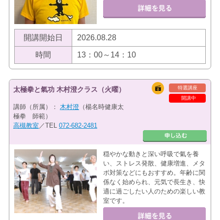
開講開始日
2026.08.28
時間
13：00～14：10
特選講座
太極拳と氣功 木村澄クラス（火曜）
開講中
講師（所属）：
木村澄
（楊名時健康太
極拳 師範）
高槻教室
／TEL
072-682-2481
穏やかな動きと深い呼吸で氣を養
い、ストレス発散、健康増進、メタ
ボ対策などにもおすすめ。年齢に関
係なく始められ、元気で長生き、快
適に過ごしたい人のための楽しい教
室です。