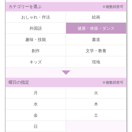
カテゴリーを選ぶ
※複数回答可
おしゃれ・作法
絵画
外国語
健康・体操・ダンス
趣味・技能
書道
創作
文学・教養
キッズ
現地
曜日の指定
※複数回答可
月
火
水
木
金
土
日