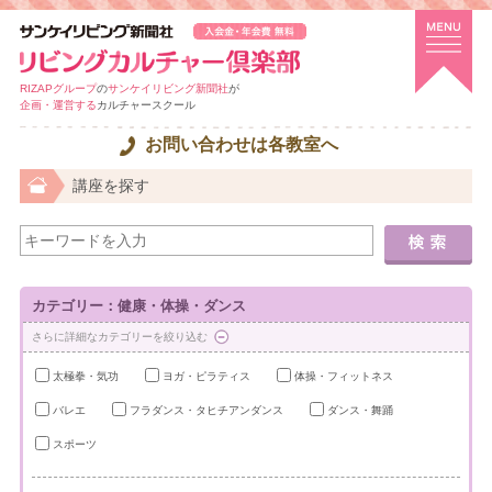
RIZAPグループ
の
サンケイリビング新聞社
が
企画・運営する
カルチャースクール
お問い合わせは各教室へ
講座を探す
カテゴリー：健康・体操・ダンス
さらに詳細なカテゴリーを絞り込む
太極拳・気功
ヨガ・ピラティス
体操・フィットネス
バレエ
フラダンス・タヒチアンダンス
ダンス・舞踊
スポーツ