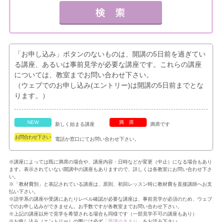
「お申し込み」ボタンのないものは、開講の5日前を過ぎてい
る講座、あるいは事前見学が必要な講座です。これらの講座
については、教室までお問い合わせ下さい。
（ウェブでのお申し込み(エントリー)は開講の5日前までとな
ります。）
NEW
満席
新しく始まる講座
満席です
お問合わせ下さい
電話か窓口にてお問い合わせ下さい。
※講座によっては既に満席の場合や、講座内容・日時などが変更（中止）になる場合もあり
ます。表示されていない開講中の講座もありますので、詳しくは各教室にお問い合わせ下さ
い。
※「教材費別」と表記されている講座は、原則、初回レッスン時に教材費を直接講師へお支
払い下さい。
※語学系の講座や受講にあたりレベル確認が必要な講座は、事前見学が必須のため、ウェブ
でのお申し込みができません。お手数ですが各教室までお問い合わせ下さい。
※上記の講座以外で見学を希望される場合も同様です（一部見学不可の講座もあり）
※お申し込み（エントリー）の際には必ず
「受講のきまり」
をお読み下さい。