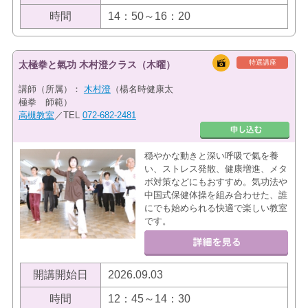
時間
14：50～16：20
特選講座
太極拳と氣功 木村澄クラス（木曜）
講師（所属）：
木村澄
（楊名時健康太
極拳 師範）
高槻教室
／TEL
072-682-2481
穏やかな動きと深い呼吸で氣を養
い、ストレス発散、健康増進、メタ
ボ対策などにもおすすめ。気功法や
中国式保健体操を組み合わせた、誰
にでも始められる快適で楽しい教室
です。
開講開始日
2026.09.03
時間
12：45～14：30