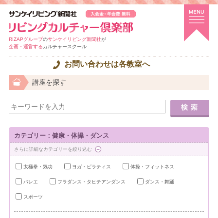
RIZAPグループ
の
サンケイリビング新聞社
が
企画・運営する
カルチャースクール
お問い合わせは各教室へ
講座を探す
カテゴリー：健康・体操・ダンス
さらに詳細なカテゴリーを絞り込む
太極拳・気功
ヨガ・ピラティス
体操・フィットネス
バレエ
フラダンス・タヒチアンダンス
ダンス・舞踊
スポーツ