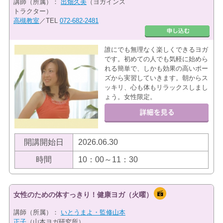
講師（所属）：
出畑久美
（ヨガインス
トラクター）
高槻教室
／TEL
072-682-2481
誰にでも無理なく楽しくできるヨガ
です。初めての人でも気軽に始めら
れる簡単で、しかも効果の高いポー
ズから実習していきます。朝からス
ッキリ、心も体もリラックスしまし
ょう。女性限定。
開講開始日
2026.06.30
時間
10：00～11：30
女性のための体すっきり！健康ヨガ（火曜）
講師（所属）：
いとうまよ・監修山本
正子
（山本ヨガ研究所）