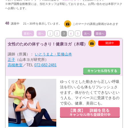
※神戸国際会館教室には、当社スタッフは常駐しておりません。お問い合わせは本部デスク
へお願いします。
48
講座中
21～30件を表示しています。
このマークの講座は動画がみれます
最初へ
前へ
1
2
3
4
5
次へ
最後へ
開講中
女性のための体すっきり！健康ヨガ（木曜）
講師（所属）：
いとうまよ・監修山本
正子
（山本ヨガ研究所）
高槻教室
／TEL
072-682-2481
ゆっくりとした動きから正しい呼吸
法を行い､心も体もリフレッシュさ
せます。体がかたくてできないとい
う人も、マイペースに受講できるの
で安心。健康、美容にも。