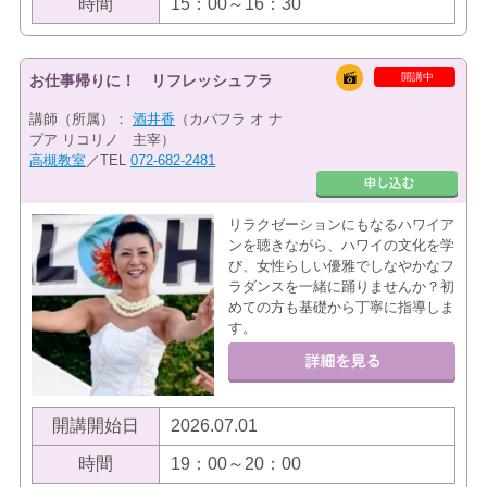
時間
15：00～16：30
開講中
お仕事帰りに！ リフレッシュフラ
講師（所属）：
酒井香
（カパフラ オ ナ
プア リコリノ 主宰）
高槻教室
／TEL
072-682-2481
リラクゼーションにもなるハワイア
ンを聴きながら、ハワイの文化を学
び、女性らしい優雅でしなやかなフ
ラダンスを一緒に踊りませんか？初
めての方も基礎から丁寧に指導しま
す。
開講開始日
2026.07.01
時間
19：00～20：00