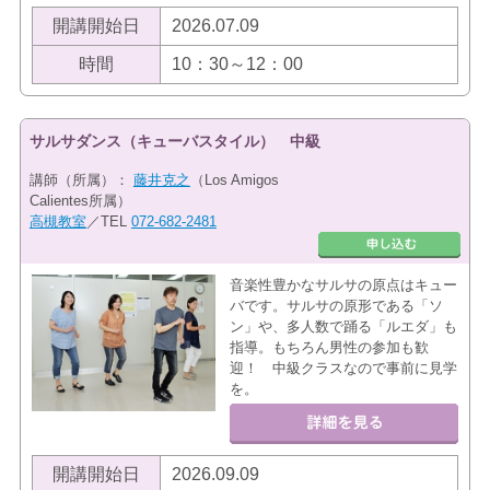
開講開始日
2026.07.09
時間
10：30～12：00
サルサダンス（キューバスタイル） 中級
講師（所属）：
藤井克之
（Los Amigos
Calientes所属）
高槻教室
／TEL
072-682-2481
音楽性豊かなサルサの原点はキュー
バです。サルサの原形である「ソ
ン」や、多人数で踊る「ルエダ」も
指導。もちろん男性の参加も歓
迎！ 中級クラスなので事前に見学
を。
開講開始日
2026.09.09