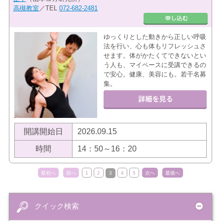
高槻教室
／TEL
072-682-2481
ゆっくりとした動きから正しい呼吸
法を行い、心も体もリフレッシュさ
せます。体がかたくてできないとい
う人も、マイペースに受講できるの
で安心。健康、美容にも。若干名募
集。
開講開始日
2026.09.15
時間
14：50～16：20
最初へ
前へ
1
2
3
4
5
次へ
最後へ
クイック検索