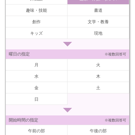
趣味・技能
書道
創作
文学・教養
キッズ
現地
曜日の指定
※複数回答可
月
火
水
木
金
土
日
開始時間の指定
※複数回答可
午前の部
午後の部