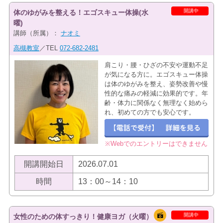
開講中
体のゆがみを整える！エゴスキュー体操(水
曜)
講師（所属）：
ナオミ
高槻教室
／TEL
072-682-2481
肩こり・腰・ひざの不安や運動不足
が気になる方に。エゴスキュー体操
は体のゆがみを整え、姿勢改善や慢
性的な痛みの軽減に効果的です。年
齢・体力に関係なく無理なく始めら
れ、初めての方でも安心です。
※Webでのエントリーはできません
開講開始日
2026.07.01
時間
13：00～14：10
開講中
女性のための体すっきり！健康ヨガ（火曜）