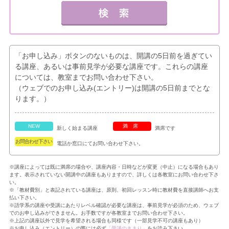
「お申し込み」ボタンのないものは、開講の5日前を過ぎてい
る講座、あるいは事前見学が必要な講座です。これらの講座
については、教室までお問い合わせ下さい。
（ウェブでのお申し込み(エントリー)は開講の5日前までとな
ります。）
NEW
満席
新しく始まる講座
満席です
お問合わせ下さい
電話か窓口にてお問い合わせ下さい。
※講座によっては既に満席の場合や、講座内容・日時などが変更（中止）になる場合もあり
ます。表示されていない開講中の講座もありますので、詳しくは各教室にお問い合わせ下さ
い。
※「教材費別」と表記されている講座は、原則、初回レッスン時に教材費を直接講師へお支
払い下さい。
※語学系の講座や受講にあたりレベル確認が必要な講座は、事前見学が必須のため、ウェブ
でのお申し込みができません。お手数ですが各教室までお問い合わせ下さい。
※上記の講座以外で見学を希望される場合も同様です（一部見学不可の講座もあり）
※お申し込み（エントリー）の際には必ず
「受講のきまり」
をお読み下さい。