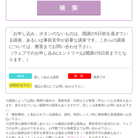
「お申し込み」ボタンのないものは、開講の5日前を過ぎてい
る講座、あるいは事前見学が必要な講座です。これらの講座
については、教室までお問い合わせ下さい。
（ウェブでのお申し込み(エントリー)は開講の5日前までとな
ります。）
NEW
満席
新しく始まる講座
満席です
お問合わせ下さい
電話か窓口にてお問い合わせ下さい。
※講座によっては既に満席の場合や、講座内容・日時などが変更（中止）になる場合もあり
ます。表示されていない開講中の講座もありますので、詳しくは各教室にお問い合わせ下さ
い。
※「教材費別」と表記されている講座は、原則、初回レッスン時に教材費を直接講師へお支
払い下さい。
※語学系の講座や受講にあたりレベル確認が必要な講座は、事前見学が必須のため、ウェブ
でのお申し込みができません。お手数ですが各教室までお問い合わせ下さい。
※上記の講座以外で見学を希望される場合も同様です（一部見学不可の講座もあり）
※お申し込み（エントリー）の際には必ず
「受講のきまり」
をお読み下さい。