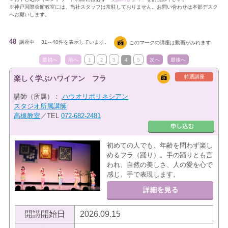
※神戸国際会館教室には、当社スタッフは常駐しておりません。お問い合わせは本部デスク
へお願いします。
48
講座中
31～40件を表示しています。
このマークの講座は動画がみれます
最初へ
前へ
1
2
3
4
5
次へ
最後へ
特選講座
楽しく学ぶハワイアン フラ
講師（所属）：
ハウオリポリネシアン
スタジオ所属講師
高槻教室
／TEL
072-682-2481
初めての人でも、年齢を問わず楽し
めるフラ（踊り）。手の踊りとも言
われ、自然の美しさ、人の愛を心で
感じ、手で表現します。
開講開始日
2026.09.15