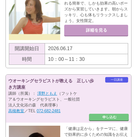
れる簡単で、しかも効果の高いポー
ズから実習していきます。朝からス
ッキリ、心も体もリラックスしまし
ょう。女性限定。
開講開始日
2026.06.17
時間
10：00～11：30
一日講座
ウオーキングセラピストが教える 正しい歩
き方講座
講師（所属）：
澤野ともえ
（フットケ
ア＆ウオーキングセラピスト、一般社団
法人文化浴の森 代表理事）
高槻教室
／TEL
072-682-2481
「健康は足から」をテーマに、健康
で効果的に歩くための知識をお伝え