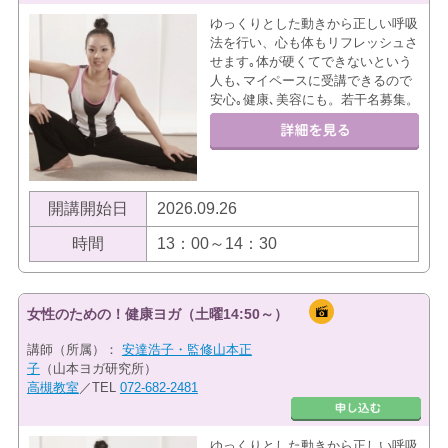
ゆっくりとした動きから正しい呼吸
法を行い、心も体もリフレッシュさ
せます｡体が硬くてできないという
人も､マイペースに受講できるので
安心｡健康､美容にも。若干名募集。
開講開始日
2026.09.26
時間
13：00～14：30
女性のための！健康ヨガ（土曜14:50～）
講師（所属）：
安達浩子・監修山本正
子
（山本ヨガ研究所）
高槻教室
／TEL
072-682-2481
ゆっくりとした動きから正しい呼吸