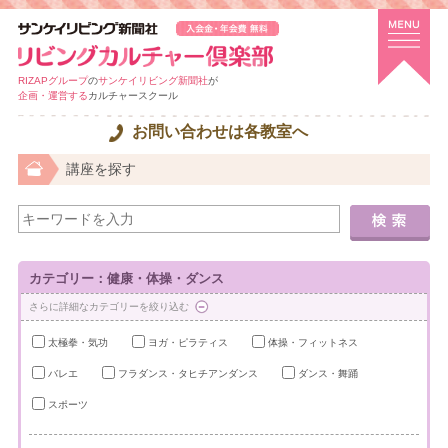
RIZAPグループ
の
サンケイリビング新聞社
が
企画・運営する
カルチャースクール
お問い合わせは各教室へ
講座を探す
カテゴリー：健康・体操・ダンス
さらに詳細なカテゴリーを絞り込む
太極拳・気功
ヨガ・ピラティス
体操・フィットネス
バレエ
フラダンス・タヒチアンダンス
ダンス・舞踊
スポーツ