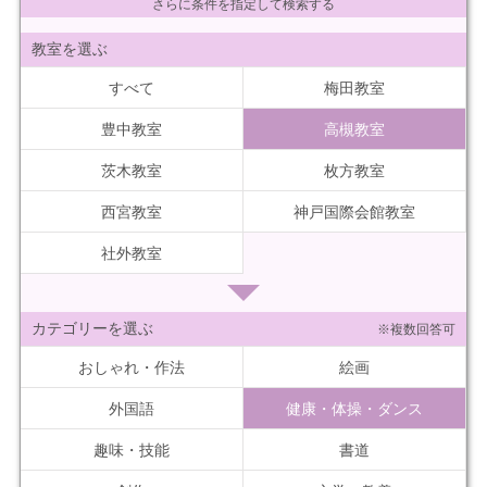
さらに条件を指定して検索する
教室を選ぶ
すべて
梅田教室
豊中教室
高槻教室
茨木教室
枚方教室
西宮教室
神戸国際会館教室
社外教室
カテゴリーを選ぶ
※複数回答可
おしゃれ・作法
絵画
外国語
健康・体操・ダンス
趣味・技能
書道