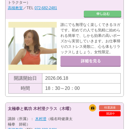
トラクター）
高槻教室
／TEL
072-682-2481
誰にでも無理なく楽しくできるヨガ
です。初めての人でも気軽に始めら
れる簡単で、しかも効果の高いポー
ズから実習していきます。お仕事帰
りのストレス発散に、心も体もリラ
ックスしましょう。女性限定。
開講開始日
2026.06.18
時間
18：30～20：00
特選講座
太極拳と氣功 木村澄クラス（木曜）
開講中
講師（所属）：
木村澄
（楊名時健康太
極拳 師範）