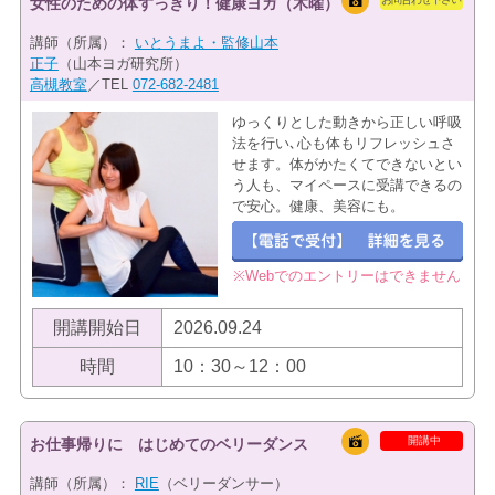
女性のための体すっきり！健康ヨガ（木曜）
講師（所属）：
いとうまよ・監修山本
正子
（山本ヨガ研究所）
高槻教室
／TEL
072-682-2481
ゆっくりとした動きから正しい呼吸
法を行い､心も体もリフレッシュさ
せます。体がかたくてできないとい
う人も、マイペースに受講できるの
で安心。健康、美容にも。
※Webでのエントリーはできません
開講開始日
2026.09.24
時間
10：30～12：00
開講中
お仕事帰りに はじめてのベリーダンス
講師（所属）：
RIE
（ベリーダンサー）