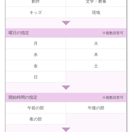
創作
文学・教養
キッズ
現地
曜日の指定
※複数回答可
月
火
水
木
金
土
日
開始時間の指定
※複数回答可
午前の部
午後の部
夜の部