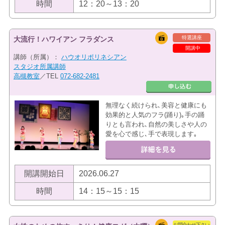
時間
12：20～13：20
特選講座
大流行！ハワイアン フラダンス
開講中
講師（所属）：
ハウオリポリネシアン
スタジオ所属講師
高槻教室
／TEL
072-682-2481
無理なく続けられ､美容と健康にも
効果的と人気のフラ(踊り)｡手の踊
りとも言われ､自然の美しさや人の
愛を心で感じ､手で表現します｡
開講開始日
2026.06.27
時間
14：15～15：15
お問合わせ下さい