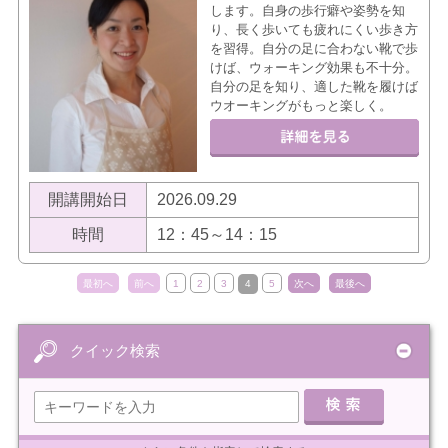
します。自身の歩行癖や姿勢を知
り、長く歩いても疲れにくい歩き方
を習得。自分の足に合わない靴で歩
けば、ウォーキング効果も不十分。
自分の足を知り、適した靴を履けば
ウオーキングがもっと楽しく。
開講開始日
2026.09.29
時間
12：45～14：15
最初へ
前へ
1
2
3
4
5
次へ
最後へ
クイック検索