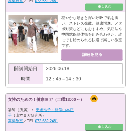
高槻教室
／TEL
072-682-2481
穏やかな動きと深い呼吸で氣を養
い、ストレス発散、健康増進、メタ
ボ対策などにもおすすめ。気功法や
中国式保健体操を組み合わせた、誰
にでも始められる快適で楽しい教室
です。
開講開始日
2026.06.18
時間
12：45～14：30
女性のための！健康ヨガ（土曜13:00～）
講師（所属）：
安達浩子・監修山本正
子
（山本ヨガ研究所）
高槻教室
／TEL
072-682-2481