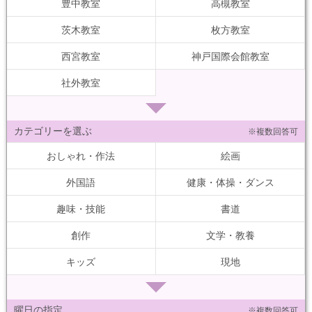
豊中教室
高槻教室
茨木教室
枚方教室
西宮教室
神戸国際会館教室
社外教室
カテゴリーを選ぶ
※複数回答可
おしゃれ・作法
絵画
外国語
健康・体操・ダンス
趣味・技能
書道
創作
文学・教養
キッズ
現地
曜日の指定
※複数回答可