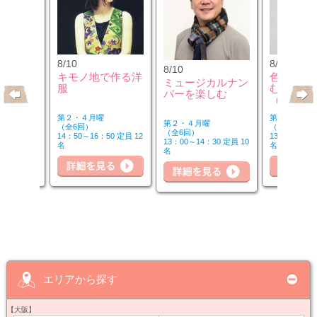
8/10
8/12
8/10
のウクレ
キモノ地で作る洋
色のチカ
ミュージカルナン
服
むカラー
バーを楽しむ
（第2水
第２・４月曜
第２水曜
第２・４月曜
（全6回）
（全3回）
（全6回）
20 定員 6
14：50～16：50 定員 12
13：00～14：
13：00～14：30 定員 10
名
名
名
詳細を見る
細を見る
詳細を見る
詳
エリアから探す
【大阪】