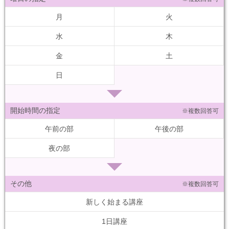
月
火
水
木
金
土
日
開始時間の指定
※複数回答可
午前の部
午後の部
夜の部
その他
※複数回答可
新しく始まる講座
1日講座