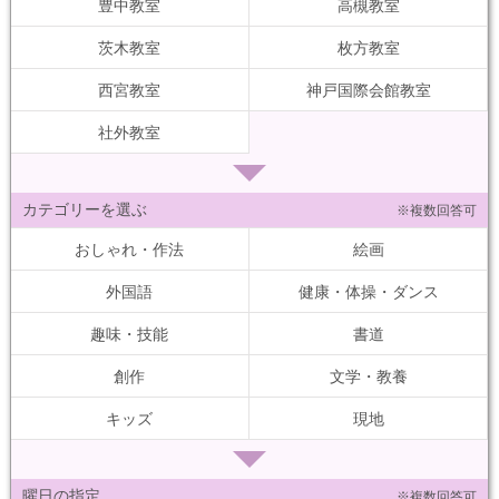
豊中教室
高槻教室
茨木教室
枚方教室
西宮教室
神戸国際会館教室
社外教室
カテゴリーを選ぶ
※複数回答可
おしゃれ・作法
絵画
外国語
健康・体操・ダンス
趣味・技能
書道
創作
文学・教養
キッズ
現地
曜日の指定
※複数回答可