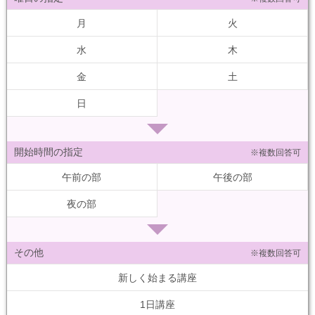
月
火
水
木
金
土
日
開始時間の指定
※複数回答可
午前の部
午後の部
夜の部
その他
※複数回答可
新しく始まる講座
1日講座