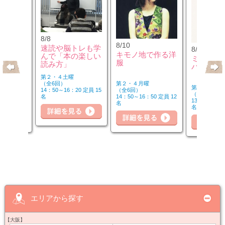
8/8
8/10
速読や脳トレも学
8/10
のウクレ
キモノ地で作る洋
んで「本の楽しい
ミュージ
服
読み方」
バーを楽
第２・４土曜
第２・４月曜
（全6回）
第２・４月曜
（全6回）
14：50～16：20 定員 15
（全6回）
20 定員 6
14：50～16：50 定員 12
名
詳細を見る
細を見る
13：00～14：
名
名
詳
詳細を見る
エリアから探す
【大阪】