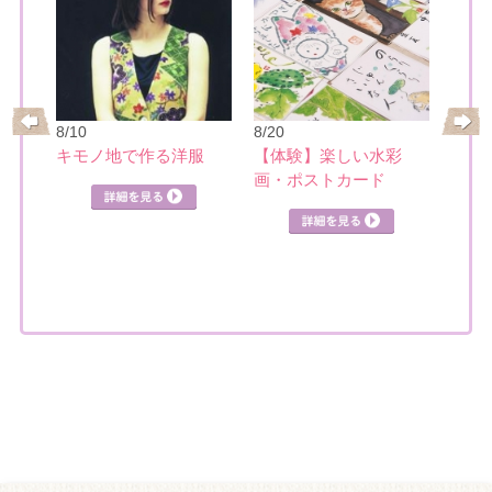
8/10
8/20
8/21
レ
キモノ地で作る洋服
【体験】楽しい水彩
日本
画・ポストカード
見る