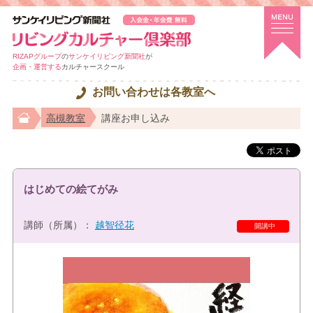
RIZAPグループ
の
サンケイリビング新聞社
が
企画・運営する
カルチャースクール
お問い合わせは各教室へ
高槻教室
講座お申し込み
はじめての絵てがみ
講師（所属）：
越智径花
開講中