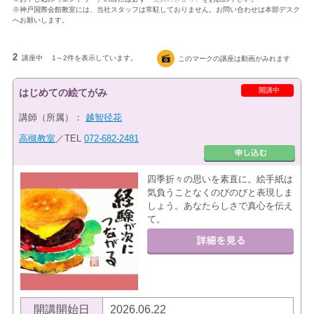
※神戸国際会館教室には、当社スタッフは常駐しておりません。お問い合わせは本部デスク
へお願いします。
2
講座中
1～2件を表示しています。
このマークの講座は動画がみれます
開講中
はじめての絵てがみ
講師（所属）：
越智径花
高槻教室
／TEL
072-682-2481
四季折々の思いを素直に。絵手紙は
気負うことなくのびのびと表現しま
しょう。あなたらしさで真心を伝え
て。
開講開始日
2026.06.22