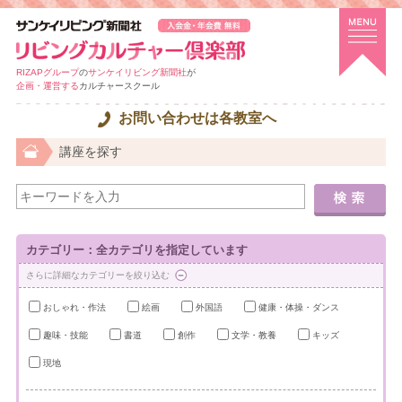
RIZAPグループ
の
サンケイリビング新聞社
が
企画・運営する
カルチャースクール
お問い合わせは各教室へ
講座を探す
カテゴリー：全カテゴリを指定しています
さらに詳細なカテゴリーを絞り込む
おしゃれ・作法
絵画
外国語
健康・体操・ダンス
趣味・技能
書道
創作
文学・教養
キッズ
現地