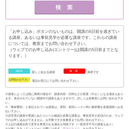
「お申し込み」ボタンのないものは、開講の5日前を過ぎてい
る講座、あるいは事前見学が必要な講座です。これらの講座
については、教室までお問い合わせ下さい。
（ウェブでのお申し込み(エントリー)は開講の5日前までとな
ります。）
NEW
満席
新しく始まる講座
満席です
お問合わせ下さい
電話か窓口にてお問い合わせ下さい。
※講座によっては既に満席の場合や、講座内容・日時などが変更（中止）になる場合もあり
ます。表示されていない開講中の講座もありますので、詳しくは各教室にお問い合わせ下さ
い。
※「教材費別」と表記されている講座は、原則、初回レッスン時に教材費を直接講師へお支
払い下さい。
※語学系の講座や受講にあたりレベル確認が必要な講座は、事前見学が必須のため、ウェブ
でのお申し込みができません。お手数ですが各教室までお問い合わせ下さい。
※上記の講座以外で見学を希望される場合も同様です（一部見学不可の講座もあり）
※お申し込み（エントリー）の際には必ず
「受講のきまり」
をお読み下さい。