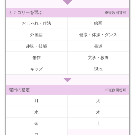
カテゴリーを選ぶ
※複数回答可
おしゃれ・作法
絵画
外国語
健康・体操・ダンス
趣味・技能
書道
創作
文学・教養
キッズ
現地
曜日の指定
※複数回答可
月
火
水
木
金
土
日