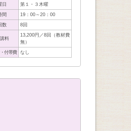
曜日
第１・３木曜
時間
19：00～20：00
回数
8回
13,200円／8回（教材費
講料
無）
・付帯費
なし