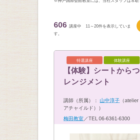
※神戸国際会館教室には、当社スタッフは常駐
606
講座中
11～20件を表示していま
す。
特選講座
体験講座
【体験】シートから
レンジメント
講師（所属）：
山中淳子
（ateli
アチャイルド））
梅田教室
／TEL
06-6361-6300