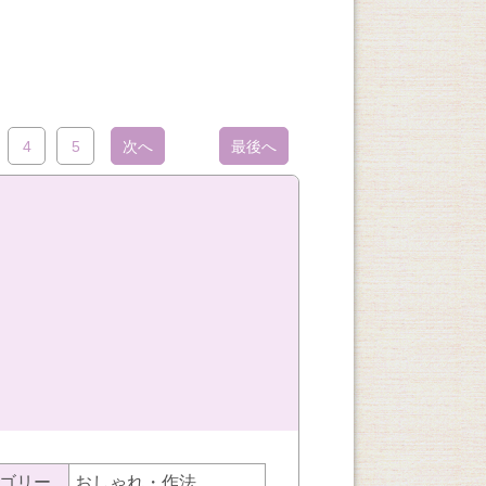
4
5
次へ
最後へ
ゴリー
おしゃれ・作法