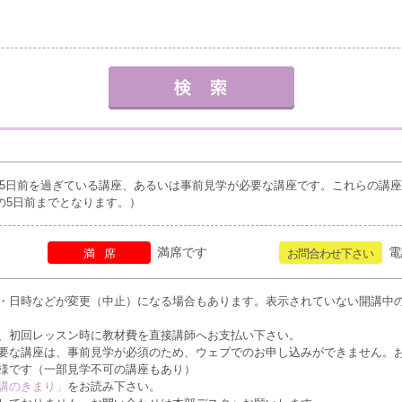
5日前を過ぎている講座、あるいは事前見学が必要な講座です。これらの講
の5日前までとなります。）
満席です
電
満席
お問合わせ下さい
・日時などが変更（中止）になる場合もあります。表示されていない開講中
、初回レッスン時に教材費を直接講師へお支払い下さい。
要な講座は、事前見学が必須のため、ウェブでのお申し込みができません。
様です（一部見学不可の講座もあり）
講のきまり」
をお読み下さい。