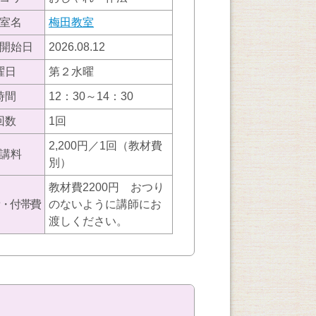
室名
梅田教室
開始日
2026.08.12
曜日
第２水曜
時間
12：30～14：30
回数
1回
2,200円／1回（教材費
講料
別）
教材費2200円 おつり
・付帯費
のないように講師にお
渡しください。