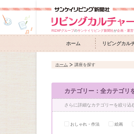
RIZAPグループ
の
サンケイリビング新聞社
が
企画・運営
ホーム
リビングカル
ホーム
講座を探す
カテゴリー：全カテゴリ
さらに詳細なカテゴリーを絞り込
おしゃれ・作法
絵画