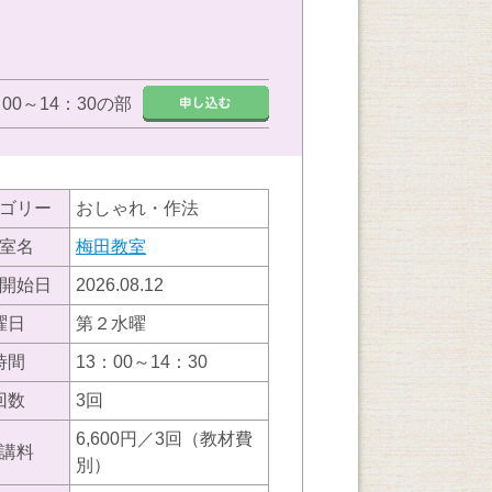
：00～14：30の部
ゴリー
おしゃれ・作法
室名
梅田教室
開始日
2026.08.12
曜日
第２水曜
時間
13：00～14：30
回数
3回
6,600円／3回（教材費
講料
別）