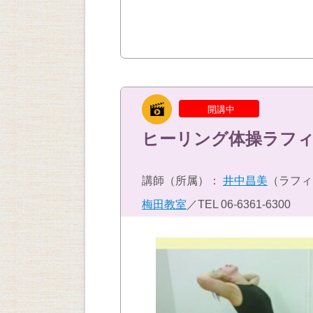
開講中
ヒーリング体操ラフィ
講師（所属）：
井中昌美
（ラフィ
梅田教室
／TEL
06-6361-6300